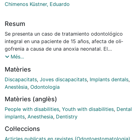
Chimenos Küstner, Eduardo
Resum
Se presenta un caso de tratamiento odontológico
integral en una paciente de 15 años, afecta de oli­
gofrenia a causa de una anoxia neonatal. El
tratamiento se llevó a cabo bajo anestesia general y
Més...
sedación profunda, realizándose odontología
Matèries
conservadora, tratamiento periodontal, exodoncia de
restos radicu­lares y rehabilitación con prótesis fija
Discapacitats
,
Joves discapacitats
,
Implants dentals
,
dento-implanto-soportada.
Anestèsia
,
Odontologia
Matèries (anglès)
People with disabilities
,
Youth with disabilities
,
Dental
implants
,
Anesthesia
,
Dentistry
Col·leccions
Articles publicats en revistes (Odontoestomatologia)