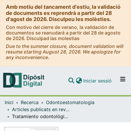
Amb motiu del tancament d'estiu, la validació
de documents es reprendrà a partir del 28
d'agost de 2026. Disculpeu les molèsties.
Con motivo del cierre de verano, la validación de
documentos se reanudará a partir del 28 de agosto
de 2026. Disculpad las molestias
Due to the summer closure, document validation will
resume starting August 28, 2026. We apologize for
any inconvenience.
(current)
Iniciar sessió
Comunitats i col·leccions
Inici
Recerca
Odontoestomatologia
Navega per tot el DD
Articles publicats en revistes (Odontoestomatologia)
Com publicar
Tratamiento odontológico integral en un paciente discapacitado
Contacte