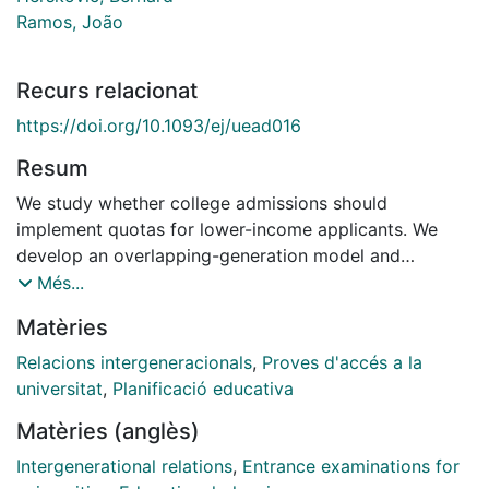
Ramos, João
Recurs relacionat
https://doi.org/10.1093/ej/uead016
Resum
We study whether college admissions should
implement quotas for lower-income applicants. We
develop an overlapping-generation model and
calibrate it to data from Brazil, where such a policy is
Més...
widely implemented. In our model, parents choose
Matèries
how much to invest in their child's education, thereby
increasing both human capital and likelihood of
Relacions intergeneracionals
,
Proves d'accés a la
college admission. We find that, in the long run, the
universitat
,
Planificació educativa
optimal income-based affirmative action increases
Matèries (anglès)
welfare and aggregate output. It improves the pool of
admitted students, but distorts pre-college
Intergenerational relations
,
Entrance examinations for