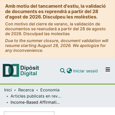
Amb motiu del tancament d'estiu, la validació
de documents es reprendrà a partir del 28
d'agost de 2026. Disculpeu les molèsties.
Con motivo del cierre de verano, la validación de
documentos se reanudará a partir del 28 de agosto
de 2026. Disculpad las molestias
Due to the summer closure, document validation will
resume starting August 28, 2026. We apologize for
any inconvenience.
(current)
Iniciar sessió
Comunitats i col·leccions
Inici
Recerca
Economia
Navega per tot el DD
Articles publicats en revistes (Economia)
Com publicar
Income-Based Affirmative Action in College Admissions Acció afirmativa basada en la renda en l'admissió a la universitat
Contacte