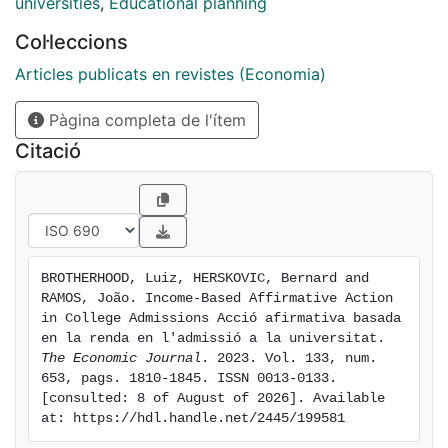
educational investments. The welfare-maximising
universities
,
Educational planning
policy benefits lower- to middle-income applicants
Col·leccions
with income-based quotas, while higher-income
applicants face fiercer competition in college
Articles publicats en revistes (Economia)
admissions. The optimal policy reduces
Pàgina completa de l'ítem
intergenerational persistence of earnings by 5.7% and
makes nearly 80% of households better off.
Citació
BROTHERHOOD, Luiz, HERSKOVIC, Bernard and 
RAMOS, João. Income-Based Affirmative Action 
in College Admissions Acció afirmativa basada 
en la renda en l'admissió a la universitat. 
The Economic Journal
. 2023. Vol. 133, num. 
653, pags. 1810-1845. ISSN 0013-0133. 
[consulted: 8 of August of 2026]. Available 
at: https://hdl.handle.net/2445/199581