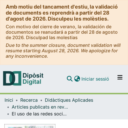
Amb motiu del tancament d'estiu, la validació
de documents es reprendrà a partir del 28
d'agost de 2026. Disculpeu les molèsties.
Con motivo del cierre de verano, la validación de
documentos se reanudará a partir del 28 de agosto
de 2026. Disculpad las molestias
Due to the summer closure, document validation will
resume starting August 28, 2026. We apologize for
any inconvenience.
(current)
Iniciar sessió
Comunitats i col·leccions
Inici
Recerca
Didàctiques Aplicades
Navega per tot el DD
Articles publicats en revistes (Didàctiques Aplicades)
Com publicar
El uso de las redes sociales en educación: una revisión sistemática de la literatura científica
Contacte