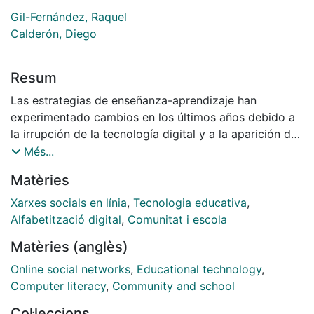
Gil-Fernández, Raquel
Calderón, Diego
Resum
Las estrategias de enseñanza-aprendizaje han
experimentado cambios en los últimos años debido a
la irrupción de la tecnología digital y a la aparición de
las redes sociales como mediadoras y facilitadoras de
Més...
nuevos contextos. En este trabajo, se realiza una
Matèries
revisión de la literatura científica que ha tratado el uso
de las redes sociales genéricas diferentes ámbitos
Xarxes socials en línia
,
Tecnologia educativa
,
educativos durante los últimos diez años. Para ello se
Alfabetització digital
,
Comunitat i escola
ha realizado un análisis documental de los artículos
Matèries (anglès)
indexados en la Journal Citation Reports de la Web of
Science que, tras proceder a su curación, han dado
Online social networks
,
Educational technology
,
como resultado 160 trabajos. Para analizarlos se han
Computer literacy
,
Community and school
divido en cinco ámbitos: competencia digital y
Col·leccions