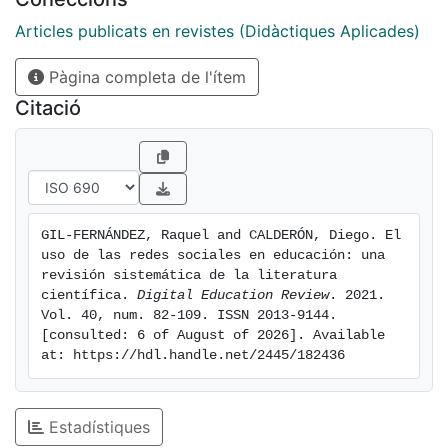
competencia digital docente; redes sociales como
elemento vehicular para la creación de entornos
Articles publicats en revistes (Didàctiques Aplicades)
virtuales y comunidades educativas; el proceso de
Pàgina completa de l'ítem
enseñanza-aprendizaje mediado por redes sociales
como recurso didáctico; problemas y adicciones
Citació
derivados del uso de las redes sociales y finalmente,
movimientos y reivindicaciones sociales en el ámbito
de la educación a través de redes sociales. Los
resultados revelan que, si bien se están estableciendo
nuevos entornos y contextos en este sentido y que se
GIL-FERNÁNDEZ, Raquel and CALDERÓN, Diego. El 
intensifica la investigación sobre los mismos, en todos
uso de las redes sociales en educación: una 
los ámbitos de análisis existe un amplio margen de
revisión sistemática de la literatura 
implementación.
científica. 
Digital Education Review
. 2021. 
Vol. 40, num. 82-109. ISSN 2013-9144. 
[consulted: 6 of August of 2026]. Available 
at: https://hdl.handle.net/2445/182436
Estadístiques