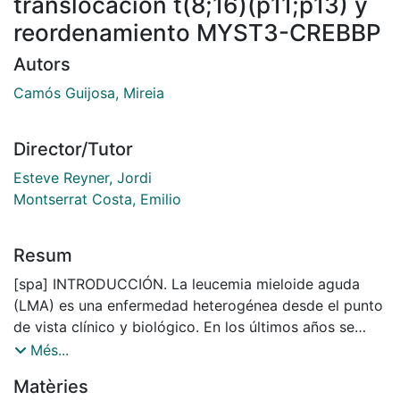
translocación t(8;16)(p11;p13) y
reordenamiento MYST3-CREBBP
Autors
Camós Guijosa, Mireia
Director/Tutor
Esteve Reyner, Jordi
Montserrat Costa, Emilio
Resum
[spa] INTRODUCCIÓN. La leucemia mieloide aguda
(LMA) es una enfermedad heterogénea desde el punto
de vista clínico y biológico. En los últimos años se
vienen reconociendo diversas alteraciones
Més...
moleculares que definen entidades específicas. En
Matèries
este contexto, la LMA con translocación t(8;16)