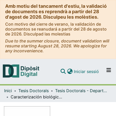
Amb motiu del tancament d'estiu, la validació
de documents es reprendrà a partir del 28
d'agost de 2026. Disculpeu les molèsties.
Con motivo del cierre de verano, la validación de
documentos se reanudará a partir del 28 de agosto
de 2026. Disculpad las molestias
Due to the summer closure, document validation will
resume starting August 28, 2026. We apologize for
any inconvenience.
(current)
Iniciar sessió
Comunitats i col·leccions
Inici
Tesis Doctorals
Tesis Doctorals - Departament - Medicina
Navega per tot el DD
Caracterización biológica de la leucemia mieloide aguda con translocación t(8;16)(p11;p13) y reordenamiento MYST3-CREBBP
Com publicar
Contacte