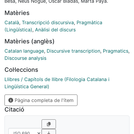
transcripció que es farà servir en cada recerca, amb
Besa, Neus Nogué, Òscar Bladas, Marta Payà.
els subsegüents graus d’especialització, amb les
Matèries
notacions (gràfiques), la mena de comentaris o
observacions addicionals per part del transcriptor, el
Català
,
Transcripció discursiva
,
Pragmàtica
reflex de l’entonació i dels aspectes no verbals (i la
(Lingüística)
,
Anàlisi del discurs
fidelitat amb què es descriuen), la manera de
Matèries (anglès)
mesurar i representar les pauses, etc.
Catalan language
,
Discursive transcription
,
Pragmatics
,
Discourse analysis
Col·leccions
Llibres / Capítols de llibre (Filologia Catalana i
Lingüística General)
Pàgina completa de l'ítem
Citació