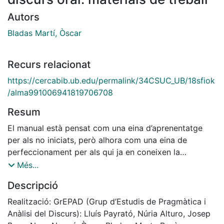
Autors
Bladas Martí, Òscar
Recurs relacionat
https://cercabib.ub.edu/permalink/34CSUC_UB/18sfiok
/alma991006941819706708
Resum
El manual està pensat com una eina d’aprenentatge
per als no iniciats, però alhora com una eina de
perfeccionament per als qui ja en coneixen la
problemàtica i les tècniques. Per això inclou des dels
Més...
aspectes més bàsics i elementals, amb les pràctiques
Descripció
corresponents (en exercicis molt ben concebuts per a
l’aprenentatge), fins als més complexos, que tenen a
Realització: GrEPAD (Grup d’Estudis de Pragmàtica i
veure amb qüestions com el tipus de sistema de
Anàlisi del Discurs): Lluís Payrató, Núria Alturo, Josep