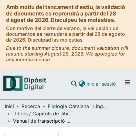
Amb motiu del tancament d'estiu, la validació
de documents es reprendrà a partir del 28
d'agost de 2026. Disculpeu les molèsties.
Con motivo del cierre de verano, la validación de
documentos se reanudará a partir del 28 de agosto
de 2026. Disculpad las molestias
Due to the summer closure, document validation will
resume starting August 28, 2026. We apologize for
any inconvenience.
(current)
Iniciar sessió
Comunitats i col·leccions
Inici
Recerca
Filologia Catalana i Lingüística General
Navega per tot el DD
Llibres / Capítols de llibre (Filologia Catalana i Lingüística General)
Com publicar
Manual de transcripció del discurs oral: materials de treball
Contacte