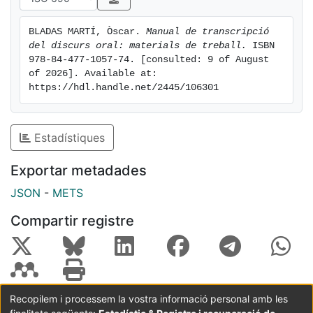
BLADAS MARTÍ, Òscar. 
Manual de transcripció 
del discurs oral: materials de treball.
 ISBN 
978-84-477-1057-74. [consulted: 9 of August 
of 2026]. Available at: 
https://hdl.handle.net/2445/106301
Estadístiques
Exportar metadades
JSON
-
METS
Compartir registre
Recopilem i processem la vostra informació personal amb les
Coordinació:
CRAI UB
Avís legal
Metadades