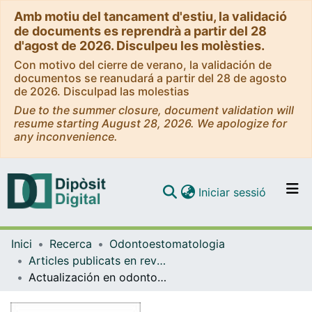
Amb motiu del tancament d'estiu, la validació
de documents es reprendrà a partir del 28
d'agost de 2026. Disculpeu les molèsties.
Con motivo del cierre de verano, la validación de
documentos se reanudará a partir del 28 de agosto
de 2026. Disculpad las molestias
Due to the summer closure, document validation will
resume starting August 28, 2026. We apologize for
any inconvenience.
(current)
Iniciar sessió
Comunitats i col·leccions
Inici
Recerca
Odontoestomatologia
Navega per tot el DD
Articles publicats en revistes (Odontoestomatologia)
Com publicar
Actualización en odontopediatría 2002
Contacte