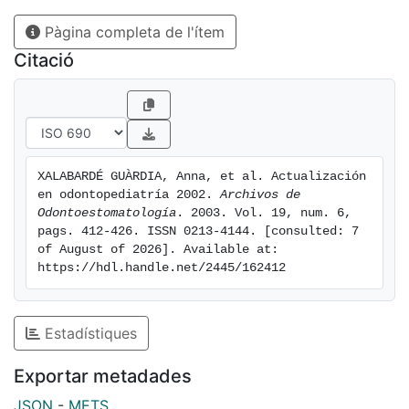
Pàgina completa de l'ítem
Citació
XALABARDÉ GUÀRDIA, Anna, et al. Actualización 
en odontopediatría 2002. 
Archivos de 
Odontoestomatología
. 2003. Vol. 19, num. 6, 
pags. 412-426. ISSN 0213-4144. [consulted: 7 
of August of 2026]. Available at: 
https://hdl.handle.net/2445/162412
Estadístiques
Exportar metadades
JSON
-
METS