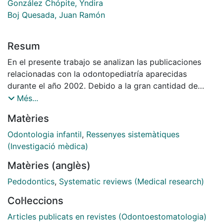
González Chópite, Yndira
Boj Quesada, Juan Ramón
Resum
En el presente trabajo se analizan las publicaciones
relacionadas con la odontopediatría aparecidas
durante el año 2002. Debido a la gran cantidad de
artículos publicados, éstos se han distribuido en cinco
Més...
apartados: l. Manejo de conducta, 2. Pulpa, 3.
Matèries
Operatoria dental, 4. Traumatismos, y S. Miscelánea.
Odontologia infantil
,
Ressenyes sistemàtiques
(Investigació mèdica)
Matèries (anglès)
Pedodontics
,
Systematic reviews (Medical research)
Col·leccions
Articles publicats en revistes (Odontoestomatologia)