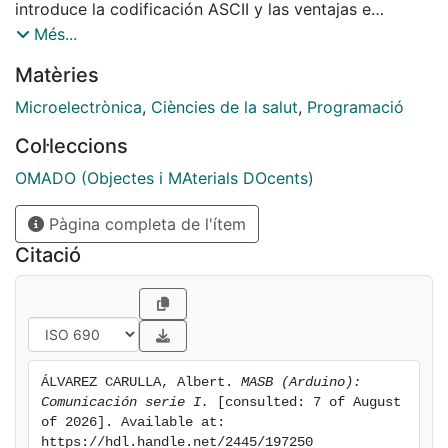
introduce la codificación ASCII y las ventajas e
inconvenientes asociados a dicha codificación.
Més...
Matèries
Microelectrònica
,
Ciències de la salut
,
Programació
Col·leccions
OMADO (Objectes i MAterials DOcents)
Pàgina completa de l'ítem
Citació
ÁLVAREZ CARULLA, Albert. 
MASB (Arduino): 
Comunicación serie I.
 [consulted: 7 of August 
of 2026]. Available at: 
https://hdl.handle.net/2445/197250