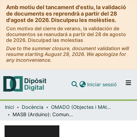
Amb motiu del tancament d'estiu, la validació
de documents es reprendrà a partir del 28
d'agost de 2026. Disculpeu les molèsties.
Con motivo del cierre de verano, la validación de
documentos se reanudará a partir del 28 de agosto
de 2026. Disculpad las molestias
Due to the summer closure, document validation will
resume starting August 28, 2026. We apologize for
any inconvenience.
(current)
Iniciar sessió
Comunitats i col·leccions
Inici
Docència
OMADO (Objectes i MAterials DOcents)
Navega per tot el DD
MASB (Arduino): Comunicación serie I
Com publicar
Contacte