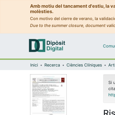
Amb motiu del tancament d'estiu, la v
molèsties.
Con motivo del cierre de verano, la valida
Due to the summer closure, document valid
Comuni
Inici
Recerca
Ciències Clíniques
Si 
cit
htt
Ris