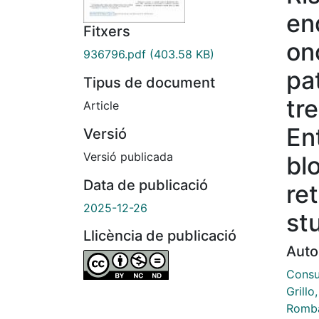
en
Fitxers
on
936796.pdf
(403.58 KB)
pa
Tipus de document
tr
Article
En
Versió
Versió publicada
bl
Data de publicació
re
2025-12-26
st
Llicència de publicació
Auto
Consu
Grillo
Romba