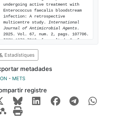
undergoing active treatment with 
Enterococcus faecalis bloodstream 
infection: A retrospective 
multicentre study. 
International 
Journal of Antimicrobial Agents
. 
2025. Vol. 67, num. 2, pags. 107706. 
ISSN 1872-7913. [consulted: 8 of 
August of 2026]. Available at: 
https://hdl.handle.net/2445/229347
Estadístiques
xportar metadades
SON
-
METS
ompartir registre