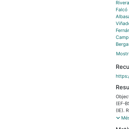
River
Falcó
Albas
Viñad
Ferná
Camps
Berga
Mostr
Recu
https:
Res
Objec
(EF-B
(IE). 
major
Més
echoc