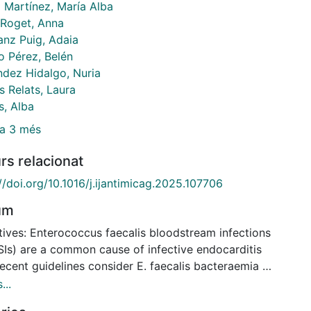
a Martínez, María Alba
 Roget, Anna
anz Puig, Adaia
o Pérez, Belén
ndez Hidalgo, Nuria
 Relats, Laura
s, Alba
a 3 més
rs relacionat
//doi.org/10.1016/j.ijantimicag.2025.107706
um
tives: Enterococcus faecalis bloodstream infections
SIs) are a common cause of infective endocarditis
Recent guidelines consider E. faecalis bacteraemia a
 criterion for IE and recommend systematic
...
ardiographic screening. The objective of this study