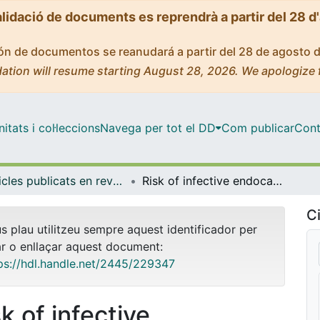
alidació de documents es reprendrà a partir del 28 d
ción de documentos se reanudará a partir del 28 de agosto 
ation will resume starting August 28, 2026. We apologize 
tats i col·leccions
Navega per tot el DD
Com publicar
Cont
Articles publicats en revistes (Ciències Clíniques)
Risk of infective endocarditis in oncohaematological patients undergoing active treatment with Enterococcus faecalis bloodstream infection: A retrospective multicentre study
Ci
us plau utilitzeu sempre aquest identificador per
ar o enllaçar aquest document:
ps://hdl.handle.net/2445/229347
k of infective