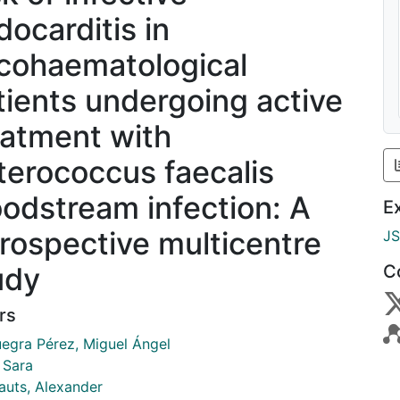
docarditis in
cohaematological
tients undergoing active
eatment with
terococcus faecalis
oodstream infection: A
E
trospective multicentre
J
udy
C
rs
egra Pérez, Miguel Ángel
, Sara
uts, Alexander