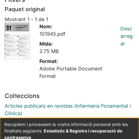
Paquet original
Mostrant
1 - 1 de 1
Nom:
Desc
101945.pdf
arreg
ar
Mida:
2.75 MB
Format:
Adobe Portable Document
Format
Col·leccions
Articles publicats en revistes (Infermeria Fonamental i
Clínica)
Recopilem i processem la vostra informació personal amb les
finalitats següents:
Estadístic & Registre i recuperació de
Coordinació:
CRAI UB
Avís legal
Metadades
subjectes a:
contrasenya