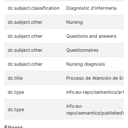
dc.subject.classification
Diagnòstic d'infermeria
dc.subject.other
Nursing
dc.subject.other
Questions and answers
dc.subject.other
Questionnaires
dc.subject.other
Nursing diagnosis
dc.title
Proceso de Atención de Enf
dc.type
info:eu-repo/semantics/artic
info:eu-
dc.type
repo/semantics/publishedVe
Fitxers