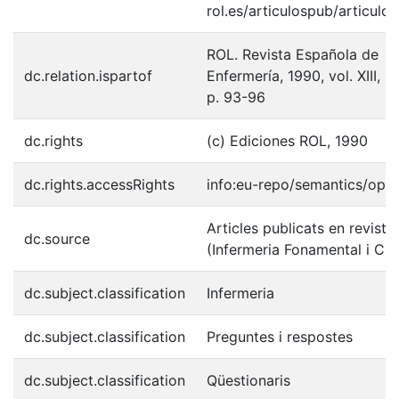
rol.es/articulospub/articulo
ROL. Revista Española de
dc.relation.ispartof
Enfermería, 1990, vol. XIII, n
p. 93-96
dc.rights
(c) Ediciones ROL, 1990
dc.rights.accessRights
info:eu-repo/semantics/ope
Articles publicats en reviste
dc.source
(Infermeria Fonamental i Clín
dc.subject.classification
Infermeria
dc.subject.classification
Preguntes i respostes
dc.subject.classification
Qüestionaris