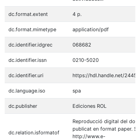
dc.format.extent
4 p.
dc.format.mimetype
application/pdf
dc.identifier.idgrec
068682
dc.identifier.issn
0210-5020
dc.identifier.uri
https://hdl.handle.net/2445
dc.language.iso
spa
dc.publisher
Ediciones ROL
Reproducció digital del do
publicat en format paper. Su
dc.relation.isformatof
http://www.e-