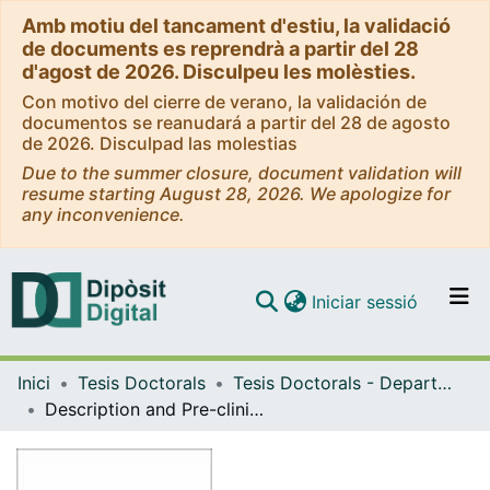
Amb motiu del tancament d'estiu, la validació
de documents es reprendrà a partir del 28
d'agost de 2026. Disculpeu les molèsties.
Con motivo del cierre de verano, la validación de
documentos se reanudará a partir del 28 de agosto
de 2026. Disculpad las molestias
Due to the summer closure, document validation will
resume starting August 28, 2026. We apologize for
any inconvenience.
(current)
Iniciar sessió
Comunitats i col·leccions
Inici
Tesis Doctorals
Tesis Doctorals - Departament - Ciències Clíniques
Navega per tot el DD
Description and Pre-clinical Validation of Dynamic Molecular Determinants of Sensitivity to Aromatase Inhibitors in Breast Cancer
Com publicar
Contacte