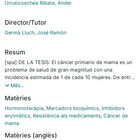
Urruticoechea Ribate, Ander
Director/Tutor
Germà Lluch, José Ramón
Resum
[spa] DE LA TESIS: El cáncer primario de mama es un
problema de salud de gran magnitud con una
incidencia estimada de 1 de cada 10 mujeres. De entre
los tratamientos sistémicos, el tratamiento hormonal
Més...
cuenta con un papel más establecido como
Matèries
complementario a la cirugía y con un perfil de
toxicidad/eficacia más favorable. Los tratamientos
Hormonoteràpia
,
Marcadors bioquímics
,
Inhibidors
hormonales considerados actualmente como de
enzimàtics
,
Resistència als medicaments
,
Càncer de
primera línea pertenecen a dos grupos. Un primero
mama
grupo es el formado por los fármacos con selectividad
Matèries (anglès)
por el receptor de estrógeno y con actividad