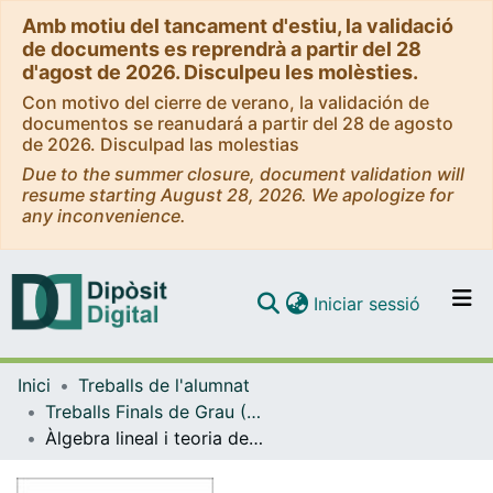
Amb motiu del tancament d'estiu, la validació
de documents es reprendrà a partir del 28
d'agost de 2026. Disculpeu les molèsties.
Con motivo del cierre de verano, la validación de
documentos se reanudará a partir del 28 de agosto
de 2026. Disculpad las molestias
Due to the summer closure, document validation will
resume starting August 28, 2026. We apologize for
any inconvenience.
(current)
Iniciar sessió
Comunitats i col·leccions
Inici
Treballs de l'alumnat
Navega per tot el DD
Treballs Finals de Grau (TFG) - Matemàtiques
Com publicar
Àlgebra lineal i teoria de grafs. Teorema de Tutte
Contacte