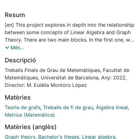
Resum
[en] This project explores in depth into the relationship
between some concepts of Linear Algebra and Graph
Theory. There are two main blocks. In the first one, we
will deal with basic topics of algebra, such as:
Més...
determinants, spectral theory, Jordan’s canonical form
Descripció
and non-negative matrices. All of them from the
perspective of Graphs Theory.
Treballs Finals de Grau de Matemàtiques, Facultat de
On the other hand, the second block deals with the
Matemàtiques, Universitat de Barcelona, Any: 2022,
relationship between graphs and the theorem of Tutte,
Director: M. Eulàlia Montoro López
and it approaches this last one with more depth. We
Matèries
will also study some of its consequences and its
relationship with the prime graphs.
Teoria de grafs
,
Treballs de fi de grau
,
Àlgebra lineal
,
Matrius (Matemàtica)
Matèries (anglès)
Graph theory
,
Bachelor's theses
,
Linear algebra
,