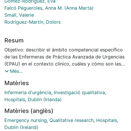
Gómez-Rodríguez, Eva
Falcó Pegueroles, Anna M. (Anna Marta)
Small, Valerie
Rodríguez-Martín, Dolors
Resum
Objetivo: describir el ámbito competencial específico
de las Enfermeras de Práctica Avanzada de Urgencias
(EPAU) en el contexto clínico, cuáles y cómo son las
intervenciones de la EPAU, y cómo esta se integra en
Més...
la atención sanitaria hospitalaria urgente. Método:
Matèries
estudio de carácter descriptivo, utilizando la
metodología cualitativa. Se realizó una observación
Infermeria d'urgència
,
Investigació qualitativa
,
participante en el servicio de urgencias del Hospital St
Hospitals
,
Dublín (Irlanda)
James de Dublín de septiembre a noviembre del 2017.
Matèries (anglès)
El muestreo fue de tipo opinático por conveniencia. Se
utilizó el diario de campo para el registro de datos y
Emergency nursing
,
Qualitative research
,
Hospitals
,
se realizó un análisis del contenido de tipo temático.
Dublin (Ireland)