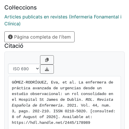
Resultados: las EPAU del Hospital Saint James
Col·leccions
atienden a todo paciente con problemas de
extremidades no traumáticas o patología traumática,
Articles publicats en revistes (Infermeria Fonamental i
excepto politraumáticos, traumatismos torácicos,
Clínica)
abdominales y los catalogados como nivel I de
Pàgina completa de l'ítem
urgencia según escala de triaje Manchester. La
asistencia era totalmente autónoma sin requerir la
Citació
necesidad de supervisión de ningún personal médico.
El resto de profesionales del servicio las valoraban
positivamente y mostraban respeto profesional y
confianza ante las EPAU. Los pacientes referían recibir
una atención asistencial de calidad y mostraban estar
GÓMEZ-RODRÍGUEZ, Eva, et al. La enfermera de 
satisfechos con la figura EPAU. Conclusiones: las
práctica avanzada de urgencias desde un 
EPAU son competentes para desarrollar intervenciones
estudio observacional: un rol consolidado en 
de forma autónoma al paciente con patología aguda
el Hospital St James de Dublín. 
ROL. Revista 
Española de Enfermería
. 2021. Vol. 44, num. 
sin compromiso vital. Favorece tanto al personal
3, pags. 202-210. ISSN 0210-5020. [consulted: 
médico, disminuyendo la carga de trabajo por la alta
8 of August of 2026]. Available at: 
demanda que presentan, como al paciente, que aparte
https://hdl.handle.net/2445/178989
de disminuir su tiempo de espera, recibe una atención