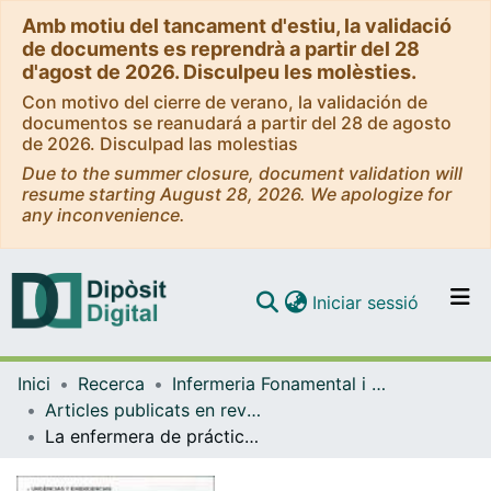
Amb motiu del tancament d'estiu, la validació
de documents es reprendrà a partir del 28
d'agost de 2026. Disculpeu les molèsties.
Con motivo del cierre de verano, la validación de
documentos se reanudará a partir del 28 de agosto
de 2026. Disculpad las molestias
Due to the summer closure, document validation will
resume starting August 28, 2026. We apologize for
any inconvenience.
(current)
Iniciar sessió
Comunitats i col·leccions
Inici
Recerca
Infermeria Fonamental i Clínica
Navega per tot el DD
Articles publicats en revistes (Infermeria Fonamental i Clínica)
Com publicar
La enfermera de práctica avanzada de urgencias desde un estudio observacional: un rol consolidado en el Hospital St James de Dublín
Contacte