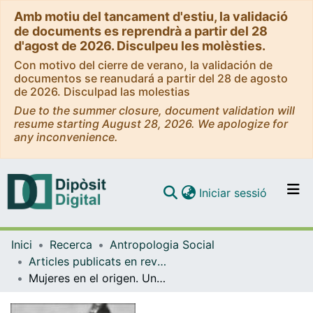
Amb motiu del tancament d'estiu, la validació
de documents es reprendrà a partir del 28
d'agost de 2026. Disculpeu les molèsties.
Con motivo del cierre de verano, la validación de
documentos se reanudará a partir del 28 de agosto
de 2026. Disculpad las molestias
Due to the summer closure, document validation will
resume starting August 28, 2026. We apologize for
any inconvenience.
(current)
Iniciar sessió
Comunitats i col·leccions
Inici
Recerca
Antropologia Social
Navega per tot el DD
Articles publicats en revistes (Antropologia Social)
Com publicar
Mujeres en el origen. Una distribución pumé de los seres del cosmos
Contacte