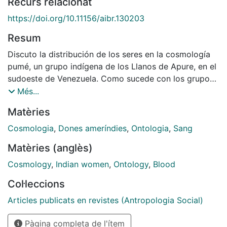
Recurs relacionat
https://doi.org/10.11156/aibr.130203
Resum
Discuto la distribución de los seres en la cosmología
pumé, un grupo indígena de los Llanos de Apure, en el
sudoeste de Venezuela. Como sucede con los grupos
amerindios en general, los pumé no poseen una noción
Més...
equivalente a humanidad. En su lugar, distinguen dos
Matèries
clases principales de seres: aquellos con los que
establecen una relación de continuidad a través del
Cosmologia
,
Dones ameríndies
,
Ontologia
,
Sang
intercambio de las almas, y aquellos con los que no es
Matèries (anglès)
posible intercambiar las almas: seres sanguinarios
entre los que se cuentan ciertos espíritus, algunas
Cosmology
,
Indian women
,
Ontology
,
Blood
especies animales y los blancos. En este escenario, las
Col·leccions
mujeres pumé representan el único tipo de ser capaz
de establecer relaciones directas con los seres
Articles publicats en revistes (Antropologia Social)
sanguinarios. La sangre se revela también central para
Pàgina completa de l'ítem
entender la relación y la distinción entre los seres.