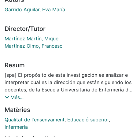
Garrido Aguilar, Eva María
Director/Tutor
Martínez Martín, Miquel
Martínez Olmo, Francesc
Resum
[spa] El propósito de esta investigación es analizar e
interpretar cual es la dirección que están siguiendo los
docentes, de la Escuela Universitaria de Enfermería de
la Universidad de Barcelona (EUI de la UB), a la hora
Més...
de renovar el modelo de formación para mejorar la
Matèries
calidad de la docencia en función del grado de
compromiso que tienen con la institución en la que
Qualitat de l'ensenyament
,
Educació superior
,
trabajan y con su profesión docente. Se realizó un
Infermeria
estudio descriptivo, transversal y correlacional, en el