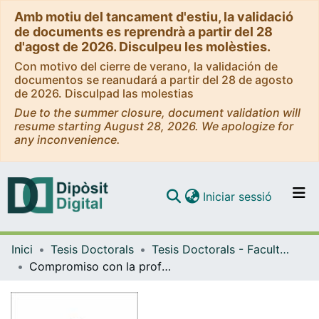
Amb motiu del tancament d'estiu, la validació
de documents es reprendrà a partir del 28
d'agost de 2026. Disculpeu les molèsties.
Con motivo del cierre de verano, la validación de
documentos se reanudará a partir del 28 de agosto
de 2026. Disculpad las molestias
Due to the summer closure, document validation will
resume starting August 28, 2026. We apologize for
any inconvenience.
(current)
Iniciar sessió
Comunitats i col·leccions
Inici
Tesis Doctorals
Tesis Doctorals - Facultat - Educació
Navega per tot el DD
Compromiso con la profesión docente y con la institución. Cultura docente en la Escuela de Enfermería de la Universidad de Barcelona
Com publicar
Contacte