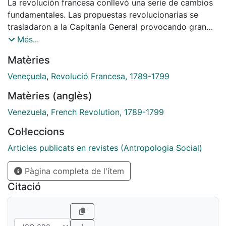
La revolución francesa conllevó una serie de cambios
fundamentales. Las propuestas revolucionarias se
trasladaron a la Capitanía General provocando gran
inquietud entre las autoridades coloniales que vieron
Més...
agentes y propuestas revolucionarias en cualquier
Matèries
elemento que tuviese algo que ver con los franceses.
Los acontecimientos de Haití generaron aún mayor
Veneçuela
,
Revolució Francesa, 1789-1799
desasosiego y temor a los esclavos. A partir de este
Matèries (anglès)
momento, cualquier tensión o intento de sublevación
fue asociado a la influencia revolucionaria.
Venezuela
,
French Revolution, 1789-1799
Col·leccions
Articles publicats en revistes (Antropologia Social)
Pàgina completa de l'ítem
Citació