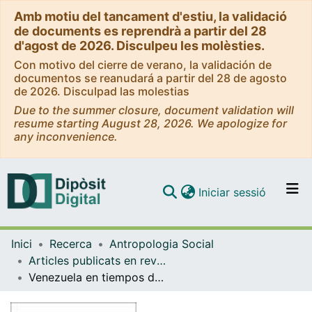
Amb motiu del tancament d'estiu, la validació
de documents es reprendrà a partir del 28
d'agost de 2026. Disculpeu les molèsties.
Con motivo del cierre de verano, la validación de
documentos se reanudará a partir del 28 de agosto
de 2026. Disculpad las molestias
Due to the summer closure, document validation will
resume starting August 28, 2026. We apologize for
any inconvenience.
(current)
Iniciar sessió
Comunitats i col·leccions
Inici
Recerca
Antropologia Social
Navega per tot el DD
Articles publicats en revistes (Antropologia Social)
Com publicar
Venezuela en tiempos de revolución
Contacte