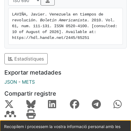
LAVIÑA, Javier. Venezuela en tiempos de 
revolución. 
Boletín Americanista
. 2010. Vol. 
61, num. 111-131. ISSN 0520-4100. [consulted: 
10 of August of 2026]. Available at: 
https://hdl.handle.net/2445/65251
Estadístiques
Exportar metadades
JSON
-
METS
Compartir registre
Recopilem i processem la vostra informació personal amb les