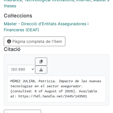
aspectos legales que regulan a las empresas en su
theses
utilización de éstas nuevas tecnologías así como los
Col·leccions
aspectos que regulan al usuario de ellas.
Màster - Direcció d'Entitats Asseguradores i
Financeres (DEAF)
Pàgina completa de l'ítem
Citació
PÉREZ JULIÁN, Patricia. 
Impacto de las nuevas 
tecnologías en el sector asegurador.
[consulted: 6 of August of 2026]. Available 
at: https://hdl.handle.net/2445/143501