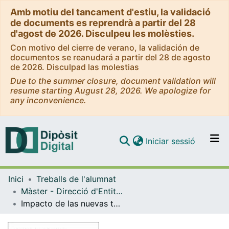
Amb motiu del tancament d'estiu, la validació
de documents es reprendrà a partir del 28
d'agost de 2026. Disculpeu les molèsties.
Con motivo del cierre de verano, la validación de
documentos se reanudará a partir del 28 de agosto
de 2026. Disculpad las molestias
Due to the summer closure, document validation will
resume starting August 28, 2026. We apologize for
any inconvenience.
(current)
Iniciar sessió
Comunitats i col·leccions
Inici
Treballs de l'alumnat
Navega per tot el DD
Màster - Direcció d'Entitats Asseguradores i Financeres (DEAF)
Com publicar
Impacto de las nuevas tecnologías en el sector asegurador
Contacte