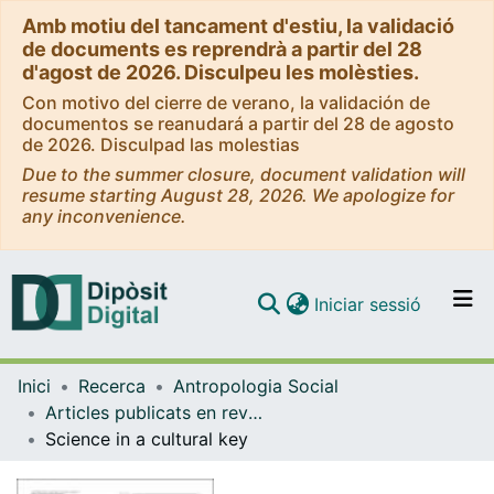
Amb motiu del tancament d'estiu, la validació
de documents es reprendrà a partir del 28
d'agost de 2026. Disculpeu les molèsties.
Con motivo del cierre de verano, la validación de
documentos se reanudará a partir del 28 de agosto
de 2026. Disculpad las molestias
Due to the summer closure, document validation will
resume starting August 28, 2026. We apologize for
any inconvenience.
(current)
Iniciar sessió
Comunitats i col·leccions
Inici
Recerca
Antropologia Social
Navega per tot el DD
Articles publicats en revistes (Antropologia Social)
Com publicar
Science in a cultural key
Contacte