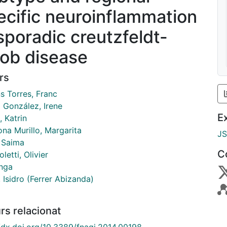
ecific neuroinflammation
 sporadic creutzfeldt-
kob disease
rs
s Torres, Franc
 González, Irene
E
 Katrin
na Murillo, Margarita
J
, Saima
C
letti, Olivier
Inga
, Isidro (Ferrer Abizanda)
rs relacionat
//dx.doi.org/10.3389/fnagi.2014.00198