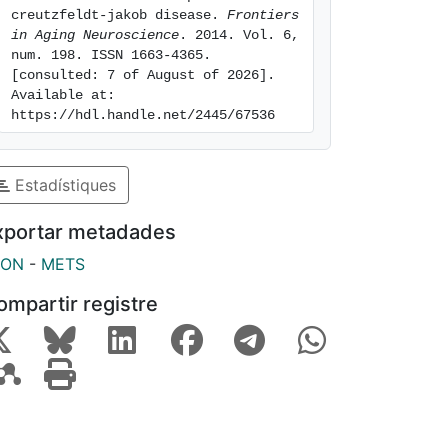
creutzfeldt-jakob disease. 
Frontiers 
in Aging Neuroscience
. 2014. Vol. 6, 
num. 198. ISSN 1663-4365. 
[consulted: 7 of August of 2026]. 
Available at: 
https://hdl.handle.net/2445/67536
Estadístiques
xportar metadades
SON
-
METS
ompartir registre