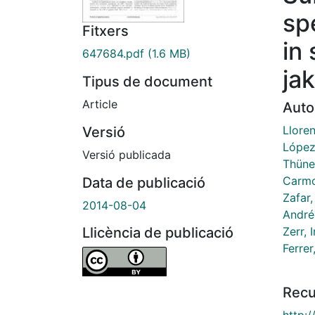
sp
Fitxers
in
647684.pdf
(1.6 MB)
ja
Tipus de document
Article
Auto
Lloren
Versió
López
Versió publicada
Thüne,
Carmo
Data de publicació
Zafar
2014-08-04
Andréo
Zerr, 
Llicència de publicació
Ferrer
Recu
http: