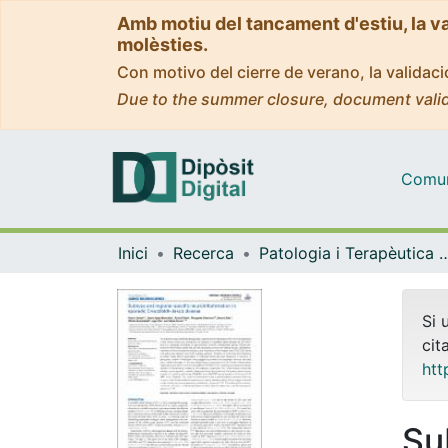
Amb motiu del tancament d'estiu, la v
molèsties.
Con motivo del cierre de verano, la valida
Due to the summer closure, document valid
Comuni
Inici
Recerca
Patologia i Terapèutica 
Si 
cit
htt
Su