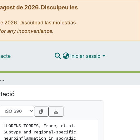
'agost de 2026. Disculpeu les
de 2026. Disculpad las molestias
for any inconvenience.
acte
Iniciar sessió
Subtype and regional-specific neuroinflammation in sporadic creutzfeldt-jakob disease
tació
LLORENS TORRES, Franc, et al. 
Subtype and regional-specific 
neuroinflammation in sporadic 