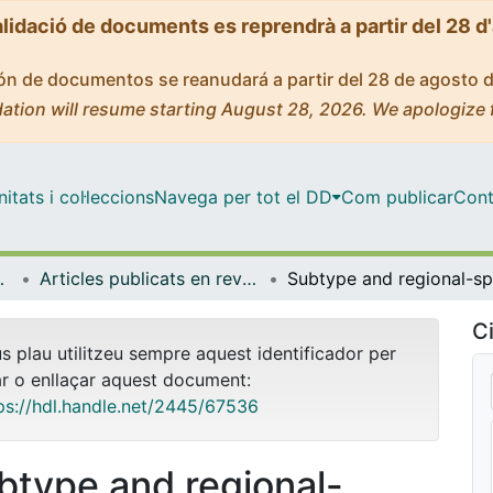
alidació de documents es reprendrà a partir del 28 d
ción de documentos se reanudará a partir del 28 de agosto 
ation will resume starting August 28, 2026. We apologize 
tats i col·leccions
Navega per tot el DD
Com publicar
Cont
Experimental
Articles publicats en revistes (Patologia i Terapèutica Experimental)
Ci
us plau utilitzeu sempre aquest identificador per
ar o enllaçar aquest document:
ps://hdl.handle.net/2445/67536
btype and regional-