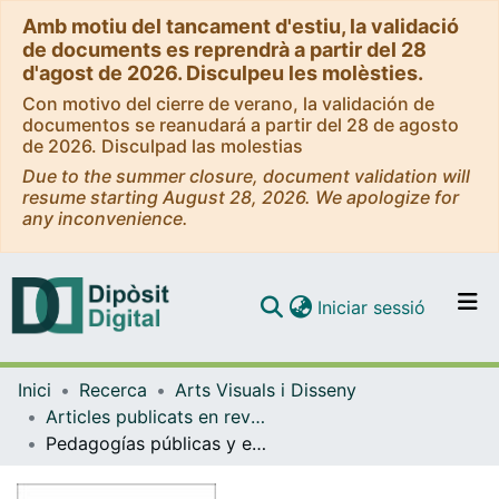
Amb motiu del tancament d'estiu, la validació
de documents es reprendrà a partir del 28
d'agost de 2026. Disculpeu les molèsties.
Con motivo del cierre de verano, la validación de
documentos se reanudará a partir del 28 de agosto
de 2026. Disculpad las molestias
Due to the summer closure, document validation will
resume starting August 28, 2026. We apologize for
any inconvenience.
(current)
Iniciar sessió
Comunitats i col·leccions
Inici
Recerca
Arts Visuals i Disseny
Navega per tot el DD
Articles publicats en revistes (Arts Visuals i Disseny)
Com publicar
Pedagogías públicas y encuadres no representacionales en los movimientos por la libertad de circulación: el caso de La Barraca Transfronteriza
Contacte