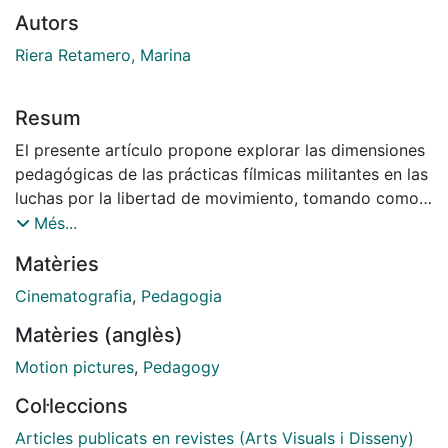
Autors
Riera Retamero, Marina
Resum
El presente artículo propone explorar las dimensiones
pedagógicas de las prácticas fílmicas militantes en las
luchas por la libertad de movimiento, tomando como
caso La Barraca Transfronteriza, una iniciativa de
Més...
comunicación audiovisual y cine independiente que
Matèries
emerge de la red No Borders en las regiones
fronterizas del norte de Marruecos en 2017. El artículo
Cinematografia
,
Pedagogia
explora las estrategias situadas que históricamente
Matèries (anglès)
ofrecieron las prácticas cinemáticas en el proyecto
político del Tercer Mundo a las luchas contra el
Motion pictures
,
Pedagogy
imperialismo y el colonialismo cultural, así como las
Col·leccions
posibilidades y límites del cine como dispositivo de
pedagogía pública y sus implicaciones éticas y
Articles publicats en revistes (Arts Visuals i Disseny)