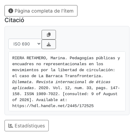
políticas. A través de una perspectiva de la autonomía
Pàgina completa de l'ítem
de las migraciones y una ontología de los nuevos
materialismos, esta indagación presenta una serie de
Citació
reflexiones que contribuyen a la discusión sobre las
posibilidades y límites de la relación entre las
prácticas cinemáticas y las políticas inscritas en los
movimientos migratorios contemporáneos.
RIERA RETAMERO, Marina. Pedagogías públicas y 
encuadres no representacionales en los 
movimientos por la libertad de circulación: 
el caso de La Barraca Transfronteriza. 
Dilemata. Revista internacional de éticas 
aplicadas
. 2020. Vol. 12, num. 33, pags. 147-
158. ISSN 1989-7022. [consulted: 9 of August 
of 2026]. Available at: 
https://hdl.handle.net/2445/172525
Estadístiques