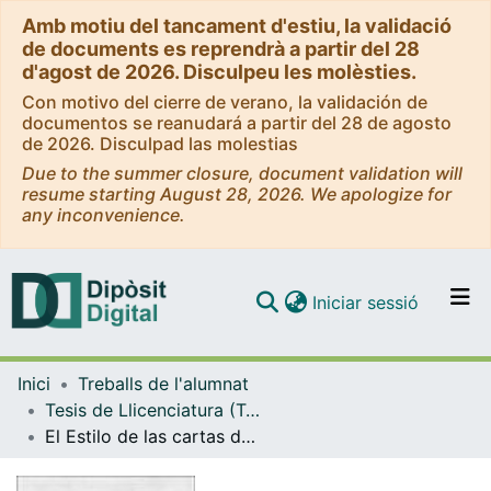
Amb motiu del tancament d'estiu, la validació
de documents es reprendrà a partir del 28
d'agost de 2026. Disculpeu les molèsties.
Con motivo del cierre de verano, la validación de
documentos se reanudará a partir del 28 de agosto
de 2026. Disculpad las molestias
Due to the summer closure, document validation will
resume starting August 28, 2026. We apologize for
any inconvenience.
(current)
Iniciar sessió
Comunitats i col·leccions
Inici
Treballs de l'alumnat
Navega per tot el DD
Tesis de Llicenciatura (Tesines) - Filosofia i Lletres
Com publicar
El Estilo de las cartas de Lope de Vega
Contacte