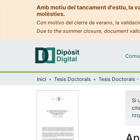
Amb motiu del tancament d'estiu, la v
molèsties.
Con motivo del cierre de verano, la valida
Due to the summer closure, document valid
Comuni
Inici
Tesis Doctorals
Si 
cit
htt
Ap