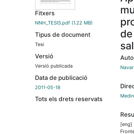
mu
Fitxers
pr
NNH_TESIS.pdf
(1.22 MB)
de
Tipus de document
sa
Tesi
Versió
Auto
Versió publicada
Navar
Data de publicació
Dire
2011-05-18
Medin
Tots els drets reservats
Res
[eng]
Fronte