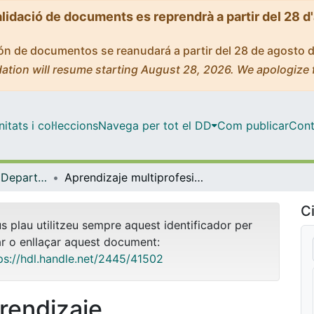
alidació de documents es reprendrà a partir del 28 d
ción de documentos se reanudará a partir del 28 de agosto 
ation will resume starting August 28, 2026. We apologize 
tats i col·leccions
Navega per tot el DD
Com publicar
Cont
Tesis Doctorals - Departament - Didàctica i Organització Educativa
Aprendizaje multiprofesional basado en problemas en la formación de profesionales de la salud: Un estudio de caso
Ci
us plau utilitzeu sempre aquest identificador per
ar o enllaçar aquest document:
ps://hdl.handle.net/2445/41502
rendizaje