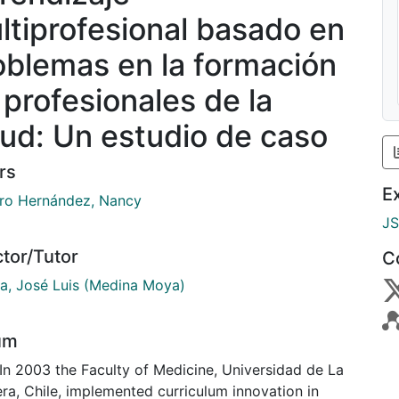
ltiprofesional basado en
oblemas en la formación
 profesionales de la
lud: Un estudio de caso
rs
E
ro Hernández, Nancy
J
ctor/Tutor
C
a, José Luis (Medina Moya)
um
 In 2003 the Faculty of Medicine, Universidad de La
ra, Chile, implemented curriculum innovation in