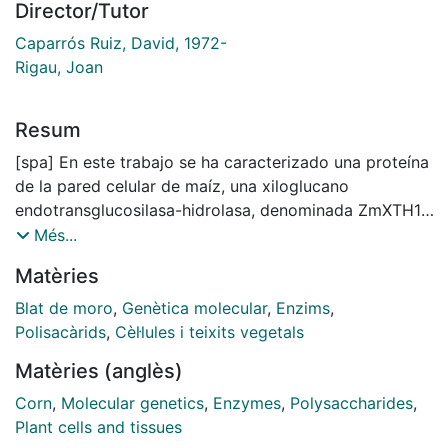
Director/Tutor
Caparrós Ruiz, David, 1972-
Rigau, Joan
Resum
[spa] En este trabajo se ha caracterizado una proteína
de la pared celular de maíz, una xiloglucano
endotransglucosilasa-hidrolasa, denominada ZmXTH1.
Esta clase de enzimas actúa sobre los polisacáridos
Més...
de la pared celular primaria, favoreciendo procesos
Matèries
como la expansión y el crecimiento de la célula
vegetal. El clon de cDNA fue aislado mediante un
Blat de moro
,
Genètica molecular
,
Enzims
,
cribado de una librería de expresión de cDNA de la
Polisacàrids
,
Cèl·lules i teixits vegetals
zona de elongación de la raíz de maíz con anticuerpos
Matèries (anglès)
producidos contra una fracción enriquecida en
proteínas de pared. La búsqueda en base de datos de
Corn
,
Molecular genetics
,
Enzymes
,
Polysaccharides
,
otras secuencias codificantes (ESTs) de maíz ha
Plant cells and tissues