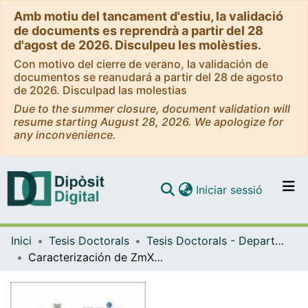
Amb motiu del tancament d'estiu, la validació
de documents es reprendrà a partir del 28
d'agost de 2026. Disculpeu les molèsties.
Con motivo del cierre de verano, la validación de
documentos se reanudará a partir del 28 de agosto
de 2026. Disculpad las molestias
Due to the summer closure, document validation will
resume starting August 28, 2026. We apologize for
any inconvenience.
(current)
Iniciar sessió
Comunitats i col·leccions
Inici
Tesis Doctorals
Tesis Doctorals - Departament - Bioquímica i Biologia Molecular (Farmàcia)
Navega per tot el DD
Caracterización de ZmXTH1, una nueva xiloglucano endotraglucosilasa-hidrolasa en maiz
Com publicar
Contacte