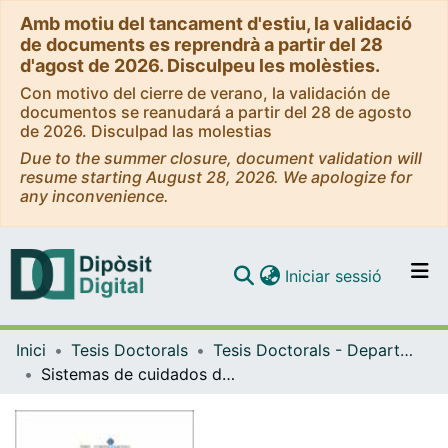
Amb motiu del tancament d'estiu, la validació
de documents es reprendrà a partir del 28
d'agost de 2026. Disculpeu les molèsties.
Con motivo del cierre de verano, la validación de
documentos se reanudará a partir del 28 de agosto
de 2026. Disculpad las molestias
Due to the summer closure, document validation will
resume starting August 28, 2026. We apologize for
any inconvenience.
(current)
Iniciar sessió
Comunitats i col·leccions
Inici
Tesis Doctorals
Tesis Doctorals - Departament - Econometria, Estadística i Economia Espanyola
Navega per tot el DD
Sistemas de cuidados de larga duración para la cobertura y la financiación de las situaciones de dependencia: seguro privado e hipoteca inversa
Com publicar
Contacte