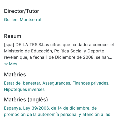
Director/Tutor
Guillén, Montserrat
Resum
[spa] DE LA TESIS:Las cifras que ha dado a conocer el
Ministerio de Educación, Política Social y Deporte
revelan que, a fecha 1 de Diciembre de 2008, se han
recibido 684.525 solicitudes de valoración de la
Més...
dependencia. Además, se han realizado 586.749
Matèries
evaluaciones (un 85,72% sobre el total de las
peticiones tramitadas), y se han formulado un total de
Estat del benestar
,
Assegurances
,
Finances privades
,
554.822 dictámenes (un 81,05%). Del informe también
Hipoteques inverses
se desprende que el total de beneficiarios con
Matèries (anglès)
derecho a prestación asciende a 422.846 personas (el
76,21% de los dictámenes formulados), de las cuales,
Espanya. Ley 39/2006, de 14 de diciembre, de
el 83,00% se encuentran en situación de dependencia
promoción de la autonomía personal y atención a las