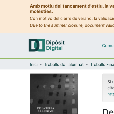
Amb motiu del tancament d'estiu, la v
molèsties.
Con motivo del cierre de verano, la valida
Due to the summer closure, document valid
Comuni
Inici
Treballs de l'alumnat
Si 
cit
htt
De 