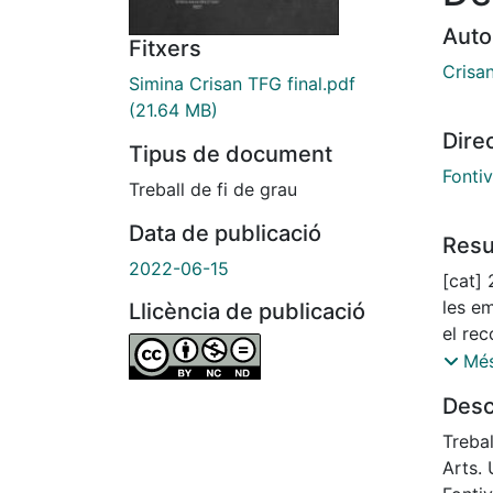
Auto
Fitxers
Crisa
Simina Crisan TFG final.pdf
(21.64 MB)
Dire
Tipus de document
Fonti
Treball de fi de grau
Data de publicació
Res
2022-06-15
[cat]
les e
Llicència de publicació
el rec
km, le
Més
2525 
Desc
distàn
2525 
Trebal
cultur
Arts. 
tipogr