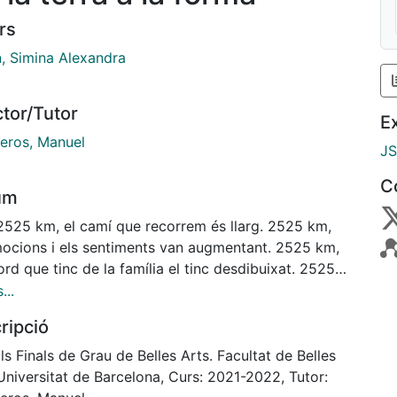
rs
n, Simina Alexandra
ctor/Tutor
E
veros, Manuel
J
C
um
 2525 km, el camí que recorrem és llarg. 2525 km,
mocions i els sentiments van augmentant. 2525 km,
ord que tinc de la família el tinc desdibuixat. 2525
s ganes de veure’ls farà que el cor em surti del pit.
...
km, ha passat molt de temps. 2525 km, aquesta
ripció
cia és abismal. 2525 km, no recordo les olors.
km, queda poc per arribar. 2525 km, les diferències
ls Finals de Grau de Belles Arts. Facultat de Belles
als. De la terra a la forma és la creació d’una
Universitat de Barcelona, Curs: 2021-2022, Tutor:
afia inventada en què les lletres de l’alfabet llatí es