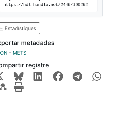
https://hdl.handle.net/2445/190252
Estadístiques
xportar metadades
SON
-
METS
ompartir registre