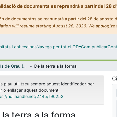
alidació de documents es reprendrà a partir del 28 d
ción de documentos se reanudará a partir del 28 de agosto 
ation will resume starting August 28, 2026. We apologize 
tats i col·leccions
Navega per tot el DD
Com publicar
Cont
Treballs Finals de Grau (TFG) - Belles Arts
De la terra a la forma
Ci
us plau utilitzeu sempre aquest identificador per
ar o enllaçar aquest document:
ps://hdl.handle.net/2445/190252
la terra a la forma