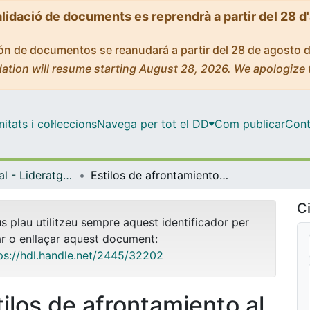
alidació de documents es reprendrà a partir del 28 d
ción de documentos se reanudará a partir del 28 de agosto 
ation will resume starting August 28, 2026. We apologize 
tats i col·leccions
Navega per tot el DD
Com publicar
Cont
Màster Oficial - Lideratge i Gestió dels Serveis d'Infermeria
Estilos de afrontamiento al conflicto para la eficiencia organizativa en Equipos de Enfermería de Atención Primaria
Ci
us plau utilitzeu sempre aquest identificador per
ar o enllaçar aquest document:
ps://hdl.handle.net/2445/32202
tilos de afrontamiento al