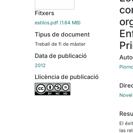
con
Fitxers
or
estilos.pdf
(1.64 MB)
En
Tipus de document
Pr
Treball de fi de màster
Data de publicació
Auto
2012
Piorn
Llicència de publicació
Dire
Novel 
Res
El éxi
las re