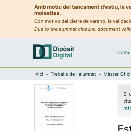
Amb motiu del tancament d'estiu, la v
molèsties.
Con motivo del cierre de verano, la valida
Due to the summer closure, document valid
Comuni
Inici
Treballs de l'alumnat
Si 
cit
htt
Es