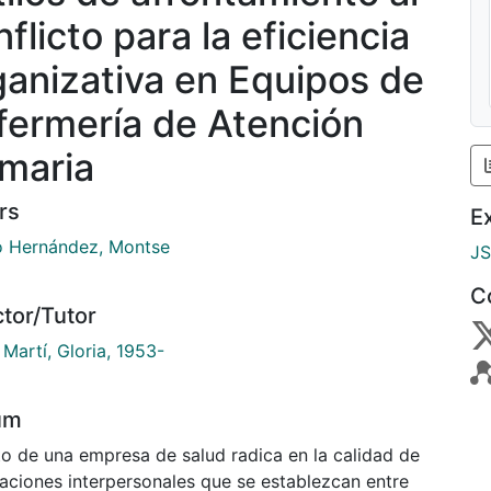
flicto para la eficiencia
ganizativa en Equipos de
fermería de Atención
imaria
rs
E
o Hernández, Montse
J
C
ctor/Tutor
Martí, Gloria, 1953-
um
to de una empresa de salud radica en la calidad de
laciones interpersonales que se establezcan entre