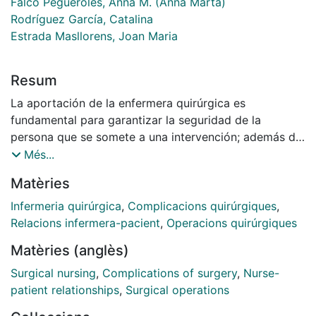
Falcó Pegueroles, Anna M. (Anna Marta)
Rodríguez García, Catalina
Estrada Masllorens, Joan Maria
Resum
La aportación de la enfermera quirúrgica es
fundamental para garantizar la seguridad de la
persona que se somete a una intervención; además de
acompañarla, este profesional especializado trabaja
Més...
para garantizar que la persona se encuentre en las
Matèries
mejores condiciones físicas y psíquicas para afrontar
un procedimiento de estas características.
Infermeria quirúrgica
,
Complicacions quirúrgiques
,
Frecuentemente, el cuidado enfermero en el bloque
Relacions infermera-pacient
,
Operacions quirúrgiques
quirúrgico se halla descrito desde el enfoque
Matèries (anglès)
biomédico puesto que se centra en el tipo de cirugía o
en la técnica quirúrgica, perspectiva que puede ser
Surgical nursing
,
Complications of surgery
,
Nurse-
insuficiente y obsoleta a la hora de identificar las
patient relationships
,
Surgical operations
áreas de intervención profesional y de clarificar los