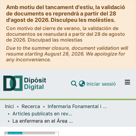
Amb motiu del tancament d'estiu, la validació
de documents es reprendrà a partir del 28
d'agost de 2026. Disculpeu les molèsties.
Con motivo del cierre de verano, la validación de
documentos se reanudará a partir del 28 de agosto
de 2026. Disculpad las molestias
Due to the summer closure, document validation will
resume starting August 28, 2026. We apologize for
any inconvenience.
(current)
Iniciar sessió
Comunitats i col·leccions
Inici
Recerca
Infermeria Fonamental i Clínica
Navega per tot el DD
Articles publicats en revistes (Infermeria Fonamental i Clínica)
Com publicar
La enfermera en el Área Quirúrgica: prevención de las complicaciones e implementación de intervenciones
Contacte