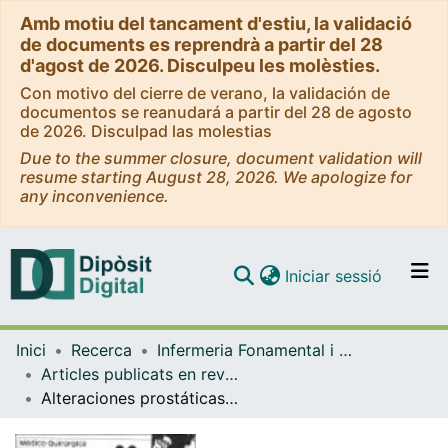
Amb motiu del tancament d'estiu, la validació
de documents es reprendrà a partir del 28
d'agost de 2026. Disculpeu les molèsties.
Con motivo del cierre de verano, la validación de
documentos se reanudará a partir del 28 de agosto
de 2026. Disculpad las molestias
Due to the summer closure, document validation will
resume starting August 28, 2026. We apologize for
any inconvenience.
(current)
Iniciar sessió
Comunitats i col·leccions
Inici
Recerca
Infermeria Fonamental i Clínica
Navega per tot el DD
Articles publicats en revistes (Infermeria Fonamental i Clínica)
Com publicar
Alteraciones prostáticas. Prevenir las complicaciones
Contacte