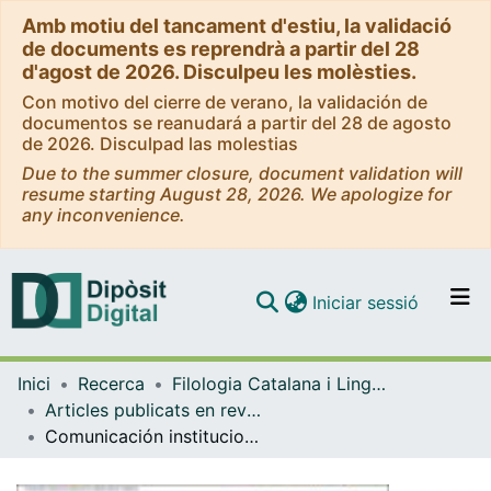
Amb motiu del tancament d'estiu, la validació
de documents es reprendrà a partir del 28
d'agost de 2026. Disculpeu les molèsties.
Con motivo del cierre de verano, la validación de
documentos se reanudará a partir del 28 de agosto
de 2026. Disculpad las molestias
Due to the summer closure, document validation will
resume starting August 28, 2026. We apologize for
any inconvenience.
(current)
Iniciar sessió
Comunitats i col·leccions
Inici
Recerca
Filologia Catalana i Lingüística General
Navega per tot el DD
Articles publicats en revistes (Filologia Catalana i Lingüística General)
Com publicar
Comunicación institucional y prensa local de Manlleu en el franquismo, 1940-1957
Contacte