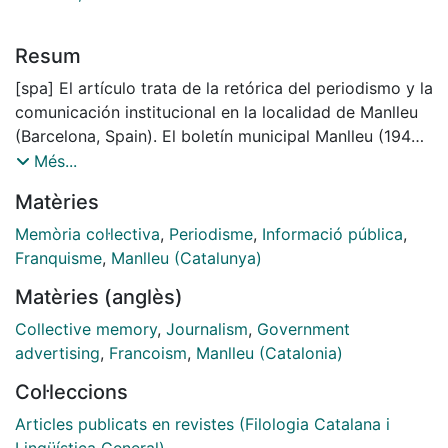
Resum
[spa] El artículo trata de la retórica del periodismo y la
comunicación institucional en la localidad de Manlleu
(Barcelona, Spain). El boletín municipal Manlleu (1940-
1957) fue una cabecera local en el franquismo de
Més...
posguerra que publicó los programas de fiesta mayor.
Matèries
El estudio muestra cómo creó la propaganda política
una memoria histórica con el martirologio y los
Memòria col·lectiva
,
Periodisme
,
Informació pública
,
agravios de la República. Esta investigación forma
Franquisme
,
Manlleu (Catalunya)
parte de los estudios sobre fiesta y discurso
Matèries (anglès)
Celebratio et oratio. Y contribuye a los repertorios
históricos de comunicación local e institucional
Collective memory
,
Journalism
,
Government
(ReCoLI). El repertorio combina los ámbitos del
advertising
,
Francoism
,
Manlleu (Catalonia)
discurso, las instituciones locales y la ideología, bajo
Col·leccions
una perspectiva histórica. "Institutional communication
and local press during the Franco regime in Manlleu
Articles publicats en revistes (Filologia Catalana i
(Spain, 1940-1957)".