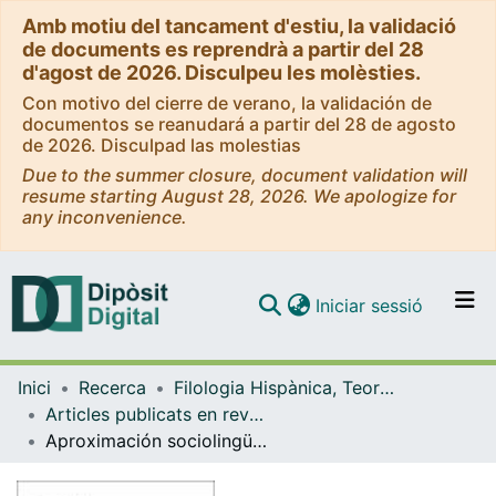
Amb motiu del tancament d'estiu, la validació
de documents es reprendrà a partir del 28
d'agost de 2026. Disculpeu les molèsties.
Con motivo del cierre de verano, la validación de
documentos se reanudará a partir del 28 de agosto
de 2026. Disculpad las molestias
Due to the summer closure, document validation will
resume starting August 28, 2026. We apologize for
any inconvenience.
(current)
Iniciar sessió
Comunitats i col·leccions
Inici
Recerca
Filologia Hispànica, Teoria de la Literatura i Comunicació
Navega per tot el DD
Articles publicats en revistes (Filologia Hispànica, Teoria de la Literatura i Comunicació)
Com publicar
Aproximación sociolingüística a las lenguas de signos a través de la realidad catalana
Contacte