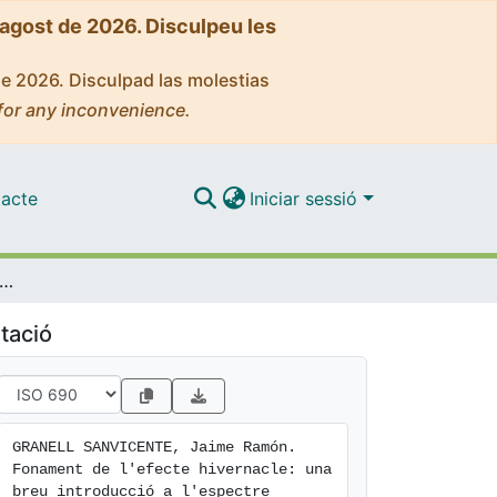
'agost de 2026. Disculpeu les
de 2026. Disculpad las molestias
for any inconvenience.
acte
Iniciar sessió
t de l'efecte hivernacle: una breu introducció a l'espectre infraroig de les molècules senzilles
tació
GRANELL SANVICENTE, Jaime Ramón. 
Fonament de l'efecte hivernacle: una 
breu introducció a l'espectre 