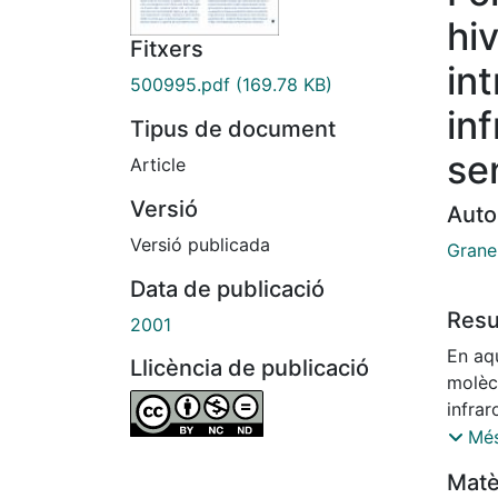
hi
Fitxers
in
500995.pdf
(169.78 KB)
in
Tipus de document
se
Article
Versió
Auto
Versió publicada
Grane
Data de publicació
Res
2001
En aqu
Llicència de publicació
molèc
infrar
l'atmo
Més
que, 
Matè
hivern