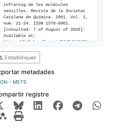
infraroig de les molècules 
senzilles. 
Revista de la Societat 
Catalana de Química
. 2001. Vol. 2, 
num. 21-24. ISSN 1576-8961. 
[consulted: 7 of August of 2026]. 
Available at: 
https://hdl.handle.net/2445/144401
Estadístiques
xportar metadades
SON
-
METS
ompartir registre