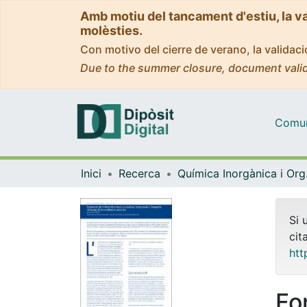
Amb motiu del tancament d'estiu, la v
molèsties.
Con motivo del cierre de verano, la valida
Due to the summer closure, document valid
Comuni
Inici
Recerca
Quím
Si 
cit
htt
Fo