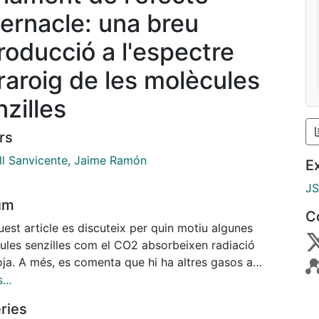
vernacle: una breu
troducció a l'espectre
fraroig de les molècules
nzilles
rs
ll Sanvicente, Jaime Ramón
E
J
um
C
est article es discuteix per quin motiu algunes
ules senzilles com el CO2 absorbeixen radiació
oja. A més, es comenta que hi ha altres gasos a
sfera que absorbeixen el mateix tipus de radiació i
...
en conseqüència, poden contribuir també a l'efecte
ries
acle. Finalment, s'explica el motiu pel qual els dos