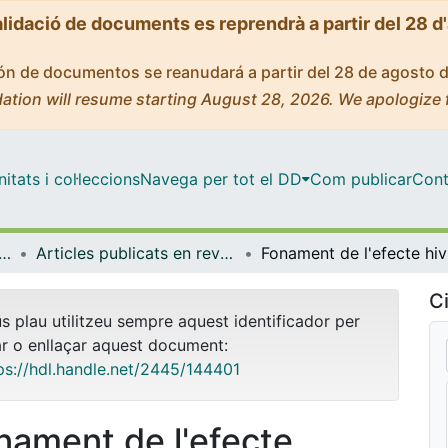
alidació de documents es reprendrà a partir del 28 d
ción de documentos se reanudará a partir del 28 de agosto 
ation will resume starting August 28, 2026. We apologize 
tats i col·leccions
Navega per tot el DD
Com publicar
Cont
ica Inorgànica i Orgànica
Articles publicats en revistes (Química Inorgànica i Orgànica)
Fonamen
Ci
us plau utilitzeu sempre aquest identificador per
ar o enllaçar aquest document:
ps://hdl.handle.net/2445/144401
nament de l'efecte