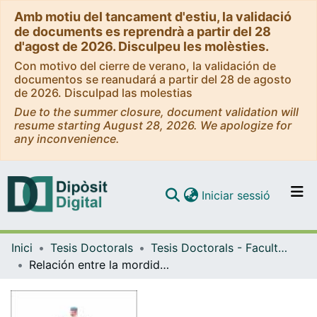
Amb motiu del tancament d'estiu, la validació
de documents es reprendrà a partir del 28
d'agost de 2026. Disculpeu les molèsties.
Con motivo del cierre de verano, la validación de
documentos se reanudará a partir del 28 de agosto
de 2026. Disculpad las molestias
Due to the summer closure, document validation will
resume starting August 28, 2026. We apologize for
any inconvenience.
(current)
Iniciar sessió
Comunitats i col·leccions
Inici
Tesis Doctorals
Tesis Doctorals - Facultat - Medicina i Ciències de la Salut
Navega per tot el DD
Relación entre la mordida cruzada unilateral posterior y la postura corporal
Com publicar
Contacte