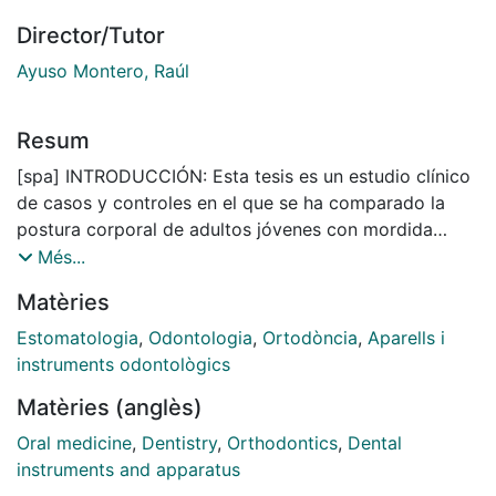
Director/Tutor
Ayuso Montero, Raúl
Resum
[spa] INTRODUCCIÓN: Esta tesis es un estudio clínico
de casos y controles en el que se ha comparado la
postura corporal de adultos jóvenes con mordida
cruzada unilateral posterior y sin ella mediante
Més...
fotogrametría.
Matèries
Las evaluaciones se han realizado controlando la
información visual, la posición mandibular, y el apoyo
Estomatologia
,
Odontologia
,
Ortodòncia
,
Aparells i
de los pies. Además, se ha determinado la relación
instruments odontològics
entre el lado donde se encuentra la mordida cruzada y
Matèries (anglès)
la orientación de la postura corporal utilizando
fotogrametría y plataforma estabilométrica.
Oral medicine
,
Dentistry
,
Orthodontics
,
Dental
MATERIAL Y MÉTODOS: Se incluyeron en el estudio 18
instruments and apparatus
adultos con mordida cruzada unilateral y 18 sujetos sin