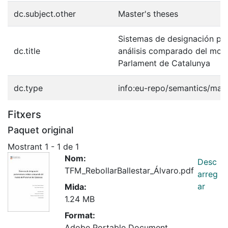
dc.subject.other
Master's theses
Sistemas de designación par
dc.title
análisis comparado del mod
Parlament de Catalunya
dc.type
info:eu-repo/semantics/mast
Fitxers
Paquet original
Mostrant
1 - 1 de 1
Nom:
Desc
TFM_RebollarBallestar_Álvaro.pdf
arreg
ar
Mida:
1.24 MB
Format:
Adobe Portable Document