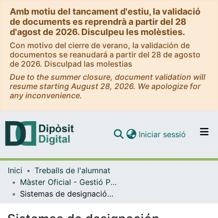
Amb motiu del tancament d'estiu, la validació
de documents es reprendrà a partir del 28
d'agost de 2026. Disculpeu les molèsties.
Con motivo del cierre de verano, la validación de
documentos se reanudará a partir del 28 de agosto
de 2026. Disculpad las molestias
Due to the summer closure, document validation will
resume starting August 28, 2026. We apologize for
any inconvenience.
(current)
Iniciar sessió
Comunitats i col·leccions
Inici
Treballs de l'alumnat
Navega per tot el DD
Màster Oficial - Gestió Pública Avançada
Com publicar
Sistemas de designación parlamentaria: análisis comparado del modelo del Parlament de Catalunya
Contacte