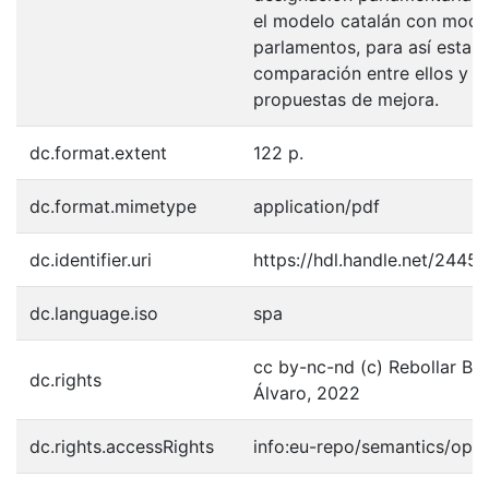
el modelo catalán con mode
parlamentos, para así estab
comparación entre ellos y p
propuestas de mejora.
dc.format.extent
122 p.
dc.format.mimetype
application/pdf
dc.identifier.uri
https://hdl.handle.net/2445
dc.language.iso
spa
cc by-nc-nd (c) Rebollar Ball
dc.rights
Álvaro, 2022
dc.rights.accessRights
info:eu-repo/semantics/ope