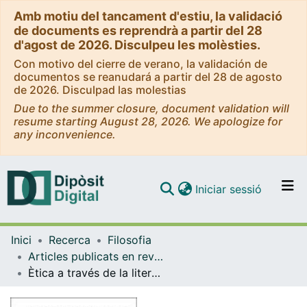
Amb motiu del tancament d'estiu, la validació
de documents es reprendrà a partir del 28
d'agost de 2026. Disculpeu les molèsties.
Con motivo del cierre de verano, la validación de
documentos se reanudará a partir del 28 de agosto
de 2026. Disculpad las molestias
Due to the summer closure, document validation will
resume starting August 28, 2026. We apologize for
any inconvenience.
(current)
Iniciar sessió
Comunitats i col·leccions
Inici
Recerca
Filosofia
Navega per tot el DD
Articles publicats en revistes (Filosofia)
Com publicar
Ètica a través de la literatura. La reflexió moral a través del text literari.
Contacte