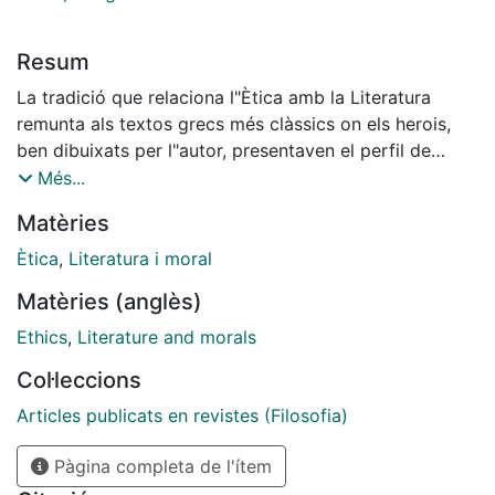
Resum
La tradició que relaciona l"Ètica amb la Literatura
remunta als textos grecs més clàssics on els herois,
ben dibuixats per l"autor, presentaven el perfil de
l"ideal a seguir per tal que generacions d"homes i
Més...
dones s"hi emmirallessin tot tractant d"imitar en les
Matèries
seves vides, si no les gestes, les actituds i les virtuts
que els herois llegendaris encarnaven. Només cal parar
Ètica
,
Literatura i moral
esment en el pes que en la vida d"Alexandre el Gran
Matèries (anglès)
tingué la presentació que Homer fa d"Aquileu, un heroi
que preferí la glòria immortal a un envelliment plàcid a
Ethics
,
Literature and morals
la vora del foc.
Col·leccions
Articles publicats en revistes (Filosofia)
Pàgina completa de l'ítem