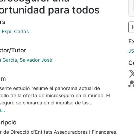
ortunidad para todos
rs
 Espí, Carlos
E
ctor/Tutor
J
n García, Salvador José
C
um
esente estudio resume el panorama actual de
rollo de la oferta de microseguro en el mundo. El
seguro se enmarca en el impulso de las
inanzas y la inclusión financiera y solventa las
...
ciencias de los recursos de protección y previsión de
ripció
ersonas en la base de la pirámide. Cinco casos
etos de desarrollo de microseguro en Colombia,
r de Direcció d'Entitats Asseguradores i Financeres,