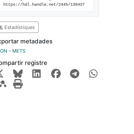
https://hdl.handle.net/2445/139437
Estadístiques
xportar metadades
SON
-
METS
ompartir registre