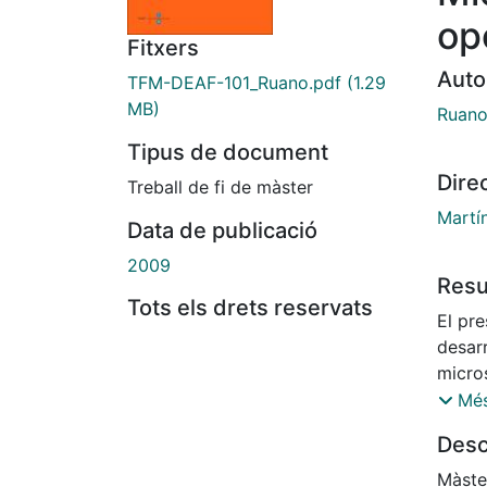
op
Fitxers
Auto
TFM-DEAF-101_Ruano.pdf
(1.29
MB)
Ruano
Tipus de document
Dire
Treball de fi de màster
Martí
Data de publicació
2009
Res
Tots els drets reservats
El pr
desar
micro
microf
Més
insufi
Desc
las p
concr
Màste