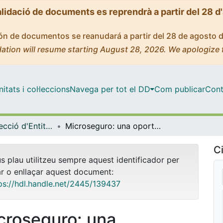
alidació de documents es reprendrà a partir del 28 d
ción de documentos se reanudará a partir del 28 de agosto 
ation will resume starting August 28, 2026. We apologize 
tats i col·leccions
Navega per tot el DD
Com publicar
Cont
Màster - Direcció d'Entitats Asseguradores i Financeres (DEAF)
Microseguro: una oportunidad para todos
Ci
us plau utilitzeu sempre aquest identificador per
ar o enllaçar aquest document:
ps://hdl.handle.net/2445/139437
croseguro: una