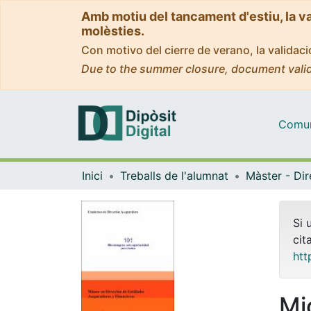
Amb motiu del tancament d'estiu, la v
molèsties.
Con motivo del cierre de verano, la valida
Due to the summer closure, document valid
Comuni
Inici
Treballs de l'alumnat
Si 
cit
htt
Mi