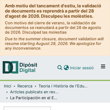
Amb motiu del tancament d'estiu, la validació
de documents es reprendrà a partir del 28
d'agost de 2026. Disculpeu les molèsties.
Con motivo del cierre de verano, la validación de
documentos se reanudará a partir del 28 de agosto
de 2026. Disculpad las molestias
Due to the summer closure, document validation will
resume starting August 28, 2026. We apologize for
any inconvenience.
(current)
Iniciar sessió
Comunitats i col·leccions
Inici
Recerca
Teoria i Història de l'Educació
Navega per tot el DD
Articles publicats en revistes (Teoria i Història de l'Educació)
Com publicar
La Participación en el Entorno Local a través del Aprendizaje-Servicio en la Adolescencia: Ejercicio y Construcción de Ciudadanía
Contacte