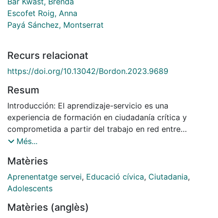
Bär Kwast, Brenda
Escofet Roig, Anna
Payá Sánchez, Montserrat
Recurs relacionat
https://doi.org/10.13042/Bordon.2023.9689
Resum
Introducción: El aprendizaje-servicio es una
experiencia de formación en ciudadanía crítica y
comprometida a partir del trabajo en red entre
distintos agentes educativos y sociales. Posibilita vivir
Més...
experiencias que producen aprendizajes significativos
Matèries
de participación, pertenencia a la comunidad y
movilización por la defensa de los derechos
Aprenentatge servei
,
Educació cívica
,
Ciutadania
,
ciudadanos. Método: Se presenta una investigación
Adolescents
cualitativa dirigida a analizar los mecanismos que se
Matèries (anglès)
despliegan en proyectos de aprendizaje-servicio