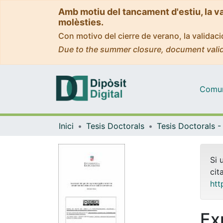
Amb motiu del tancament d'estiu, la v
molèsties.
Con motivo del cierre de verano, la valida
Due to the summer closure, document valid
Comuni
Inici
Tesis Doctorals
Si 
cit
htt
Ex