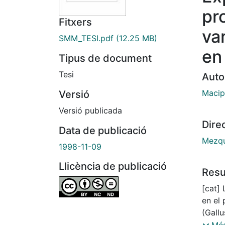
pro
Fitxers
var
SMM_TESI.pdf
(12.25 MB)
en
Tipus de document
Tesi
Auto
Macip
Versió
Versió publicada
Dire
Data de publicació
Mezqu
1998-11-09
Llicència de publicació
Res
[cat] 
en el 
(Gallu
Introd