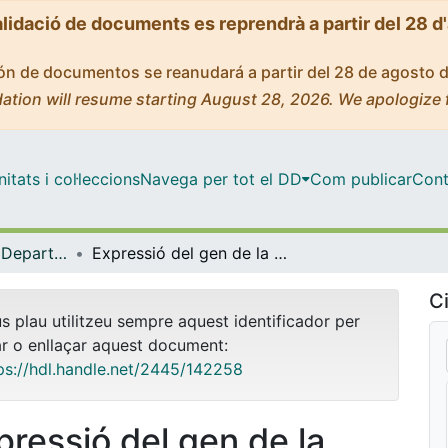
alidació de documents es reprendrà a partir del 28 d
ción de documentos se reanudará a partir del 28 de agosto 
ation will resume starting August 28, 2026. We apologize 
tats i col·leccions
Navega per tot el DD
Com publicar
Cont
Tesis Doctorals - Departament - Ciències Fisiològiques
Expressió del gen de la proteïna [alfa]B-cristal·lina: variabilitat dels trànscrits en Gallus domesticus
Ci
us plau utilitzeu sempre aquest identificador per
ar o enllaçar aquest document:
ps://hdl.handle.net/2445/142258
pressió del gen de la