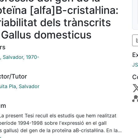
teïna [alfa]B-cristal·lina:
iabilitat dels trànscrits
 Gallus domesticus
rs
E
, Salvador, 1970-
J
ctor/Tutor
C
ita Pla, Salvador
um
La present Tesi recull els estudis que hem realitzat
període 1994-1998 sobre l'expressió en el gall
s gallus) del gen de la proteïna aB-cristal·lina. En la
ucció hem fet un repàs a les principals