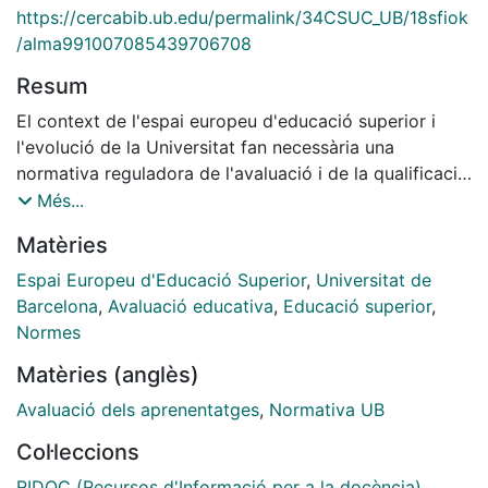
https://cercabib.ub.edu/permalink/34CSUC_UB/18sfiok
/alma991007085439706708
Resum
El context de l'espai europeu d'educació superior i
l'evolució de la Universitat fan necessària una
normativa reguladora de l'avaluació i de la qualificació
dels aprenentatges que substitueixi les Normes
Més...
reguladores d'exàmens, avaluació i qualificació, fins
Matèries
ara vigents, que va aprovar la Junta de Govern de la
Universitat de Barcelona el 14 de juliol de 1995.
Espai Europeu d'Educació Superior
,
Universitat de
Aquestes normes pretenen respondre a una concepció
Barcelona
,
Avaluació educativa
,
Educació superior
,
de la formació universitària centrada en el procés
Normes
d'aprenentatge de l'estudiant, en la qual l'avaluació
Matèries (anglès)
continuada ha de constituir un recurs fonamental per
ajudar el professorat i l'estudiant a prendre decisions
Avaluació dels aprenentatges
,
Normativa UB
encaminades a millorar l'aprenentatge.
Col·leccions
RIDOC (Recursos d'Informació per a la docència)