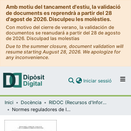
Amb motiu del tancament d'estiu, la validació
de documents es reprendrà a partir del 28
d'agost de 2026. Disculpeu les molèsties.
Con motivo del cierre de verano, la validación de
documentos se reanudará a partir del 28 de agosto
de 2026. Disculpad las molestias
Due to the summer closure, document validation will
resume starting August 28, 2026. We apologize for
any inconvenience.
(current)
Iniciar sessió
Comunitats i col·leccions
Inici
Docència
RIDOC (Recursos d'Informació per a la docència)
Navega per tot el DD
Normes reguladores de l'avaluació i de la qualificació dels aprenentatges
Com publicar
Contacte