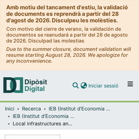
Amb motiu del tancament d'estiu, la validació
de documents es reprendrà a partir del 28
d'agost de 2026. Disculpeu les molèsties.
Con motivo del cierre de verano, la validación de
documentos se reanudará a partir del 28 de agosto
de 2026. Disculpad las molestias
Due to the summer closure, document validation will
resume starting August 28, 2026. We apologize for
any inconvenience.
(current)
Iniciar sessió
Comunitats i col·leccions
Inici
Recerca
IEB (Institut d’Economia de Barcelona)
Navega per tot el DD
IEB (Institut d’Economia de Barcelona) – Working Papers
Com publicar
Local infrastructures and externalities: does the size matter?
Contacte