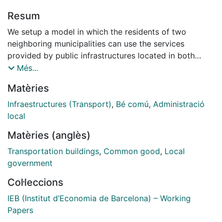
Resum
We setup a model in which the residents of two
neighboring municipalities can use the services
provided by public infrastructures located in both
jurisdictions. If services are either complements or
Més...
substitutes in use, the municipalities strategically
Matèries
interact when investing in infrastructures; moreover,
when they differ in population size, the small
Infraestructures (Transport)
,
Bé comú
,
Administració
municipality reacts more to the expenditure of its
local
neighbor than the big one. The theoretical predictions
Matèries (anglès)
are then tested by estimating the determinants of the
stock of public infrastructures of the municipalities
Transportation buildings
,
Common good
,
Local
belonging to the Autonomous Province of Trento, in
government
Italy.
Col·leccions
IEB (Institut d’Economia de Barcelona) – Working
Papers