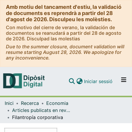
Amb motiu del tancament d'estiu, la validació
de documents es reprendrà a partir del 28
d'agost de 2026. Disculpeu les molèsties.
Con motivo del cierre de verano, la validación de
documentos se reanudará a partir del 28 de agosto
de 2026. Disculpad las molestias
Due to the summer closure, document validation will
resume starting August 28, 2026. We apologize for
any inconvenience.
(current)
Iniciar sessió
Comunitats i col·leccions
Inici
Recerca
Economia
Navega per tot el DD
Articles publicats en revistes (Economia)
Com publicar
Filantropía corporativa
Contacte