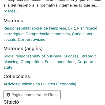
allá del respeto a la normativa vigente; es lo que se
denomina la agenda social. Se recomienda que su
Més...
gestión dé respuesta a las necesidades de negocio de
Matèries
la empresa. Filantropía orientada a conseguir impactos
y resultados exige que la empresa haya diseñado
Responsabilitat social de l'empresa
,
Èxit
,
Planificació
previamente su propia estrategia en sus relaciones
estratègica
,
Competència econòmica
,
Condicions
con la comunidad: qué impacto desea obtener, qué
socials
,
Corporativisme
resultados y, a continuación, qué productos va a
Matèries (anglès)
realizar, mediante qué proceso, con qué recursos
económicos, financieros y humanos, cómo la agenda
Social responsability of business
,
Success
,
Strategic
social va a fortalecerse y beneficiarse de los recursos
planning
,
Competition
,
Social conditions
,
Corporate
internos de la empresa. Los proyectos y actividades
state
que la empresa realice en cooperación estratégica con
Col·leccions
la comunidad se deben evaluar periódicamente.
Articles publicats en revistes (Economia)
Pàgina completa de l'ítem
Citació