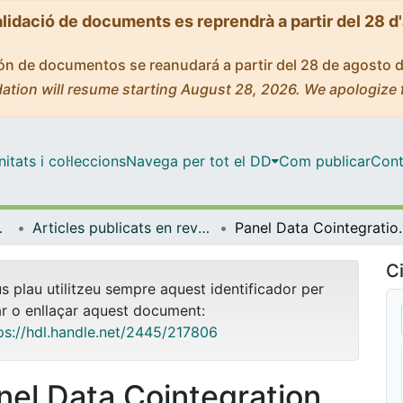
alidació de documents es reprendrà a partir del 28 d
ción de documentos se reanudará a partir del 28 de agosto 
ation will resume starting August 28, 2026. We apologize 
tats i col·leccions
Navega per tot el DD
Com publicar
Cont
ia Aplicada
Articles publicats en revistes (Econometria, Estadística i Economia Aplicada)
Panel Data Cointegratio
Ci
us plau utilitzeu sempre aquest identificador per
ar o enllaçar aquest document:
ps://hdl.handle.net/2445/217806
nel Data Cointegration