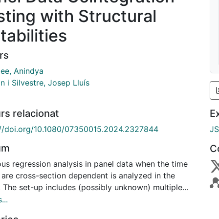
sting with Structural
tabilities
rs
jee, Anindya
n i Silvestre, Josep Lluís
rs relacionat
E
://doi.org/10.1080/07350015.2024.2327844
J
um
C
ous regression analysis in panel data when the time
 are cross-section dependent is analyzed in the
. The set-up includes (possibly unknown) multiple
ural breaks that can affect both the deterministic
...
he common factor components. We show that