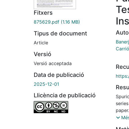
Te
Fitxers
Ins
875629.pdf
(1.16 MB)
Auto
Tipus de document
Baner
Article
Carrió
Versió
Versió acceptada
Recu
Data de publicació
https
2025-12-01
Res
Llicència de publicació
Spuri
series
paper
struct
Més
and t