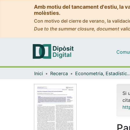
Amb motiu del tancament d'estiu, la v
molèsties.
Con motivo del cierre de verano, la valida
Due to the summer closure, document valid
Comuni
Inici
Recerca
Econometria, Estadística i Econom
Si 
cit
htt
Pa