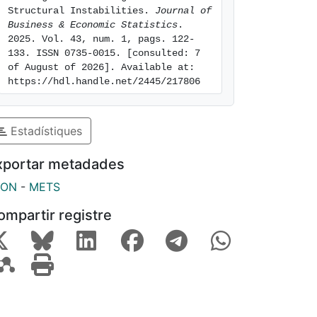
Structural Instabilities. 
Journal of 
Business & Economic Statistics
. 
2025. Vol. 43, num. 1, pags. 122-
133. ISSN 0735-0015. [consulted: 7 
of August of 2026]. Available at: 
https://hdl.handle.net/2445/217806
Estadístiques
xportar metadades
SON
-
METS
ompartir registre