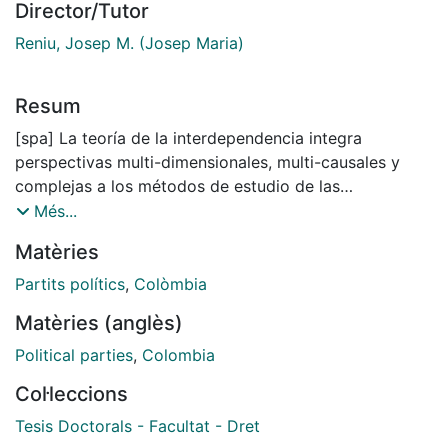
Director/Tutor
Reniu, Josep M. (Josep Maria)
Resum
[spa] La teoría de la interdependencia integra
perspectivas multi-dimensionales, multi-causales y
complejas a los métodos de estudio de las
organizaciones de los partidos políticos. Propicia su
Més...
estudio como unidades aisladas dentro de su
Matèries
ambiente. Pese a su crítica contra los métodos de
investigación del sistema racional y del sistema
Partits polítics
,
Colòmbia
natural, este proyecto de investigación es
Matèries (anglès)
complementario de aquellos enfoques que asumen
perspectivas de comprensión macro de las
Political parties
,
Colombia
organizaciones de los partidos. Los métodos
Col·leccions
interdependientes permiten relacionar múltiples
conceptos con fines de integración explicativa. Por
Tesis Doctorals - Facultat - Dret