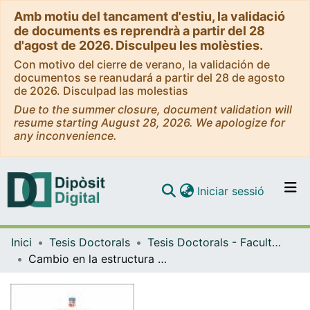
Amb motiu del tancament d'estiu, la validació
de documents es reprendrà a partir del 28
d'agost de 2026. Disculpeu les molèsties.
Con motivo del cierre de verano, la validación de
documentos se reanudará a partir del 28 de agosto
de 2026. Disculpad las molestias
Due to the summer closure, document validation will
resume starting August 28, 2026. We apologize for
any inconvenience.
(current)
Iniciar sessió
Comunitats i col·leccions
Inici
Tesis Doctorals
Tesis Doctorals - Facultat - Dret
Navega per tot el DD
Cambio en la estructura organizacional de los partidos políticos, Bogotá, Colombia (1950-2010)
Com publicar
Contacte