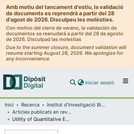
Amb motiu del tancament d'estiu, la validació
de documents es reprendrà a partir del 28
d'agost de 2026. Disculpeu les molèsties.
Con motivo del cierre de verano, la validación de
documentos se reanudará a partir del 28 de agosto
de 2026. Disculpad las molestias
Due to the summer closure, document validation will
resume starting August 28, 2026. We apologize for
any inconvenience.
(current)
Iniciar sessió
Comunitats i col·leccions
Inici
Recerca
Institut d'lnvestigació Biomèdica de Bellvitge (IDIBELL)
Navega per tot el DD
Articles publicats en revistes (Institut d'lnvestigació Biomèdica de Bellvitge (IDIBELL))
Com publicar
Utility of Quantitative EEG in Neurological Emergencies and ICU Clinical Practice
Contacte