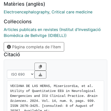
Matèries (anglès)
experienced users, and more friendly for new ones.
Recent advancements in commercially available
Electroencephalography
,
Critical care medicine
software, such as Persyst, have significantly expanded
Col·leccions
and facilitated the use of qEEGs, marking the
beginning of a new era in its application. As a result,
Articles publicats en revistes (Institut d'lnvestigació
there has been a notable increase in the practical, real-
Biomèdica de Bellvitge (IDIBELL))
world utilization of qEEGs in recent years. This paper
Pàgina completa de l'ítem
aims to provide an overview of the current
applications of qEEGs in daily neurological
Citació
emergencies and ICU practice, and some elementary
principles of qEEGs using Persyst software in clinical
settings. This article illustrates basic qEEG patterns
encountered in critical care and adopts the new
terminology proposed for spectrogram reporting.
VECIANA DE LAS HERAS, Misericordia, et al. 
Utility of Quantitative EEG in Neurological 
Emergencies and ICU Clinical Practice. 
Brain 
Sciences
. 2024. Vol. 14, num. 9, pags. 939. 
ISSN 2076-3425. [consulted: 8 of August of 
2026]. Available at: 