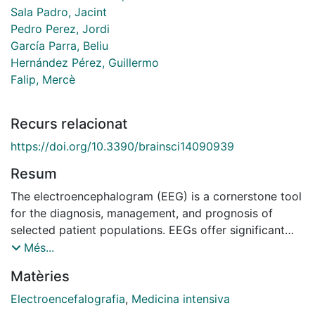
Sala Padro, Jacint
Pedro Perez, Jordi
García Parra, Beliu
Hernández Pérez, Guillermo
Falip, Mercè
Recurs relacionat
https://doi.org/10.3390/brainsci14090939
Resum
The electroencephalogram (EEG) is a cornerstone tool
for the diagnosis, management, and prognosis of
selected patient populations. EEGs offer significant
advantages such as high temporal resolution, real-time
Més...
cortical function assessment, and bedside usability.
Matèries
The quantitative EEG (qEEG) added the possibility of
long recordings being processed in a compressive
Electroencefalografia
,
Medicina intensiva
manner, making EEG revision more efficient for