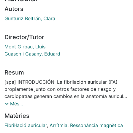
Autors
Gunturiz Beltrán, Clara
Director/Tutor
Mont Girbau, Lluís
Guasch i Casany, Eduard
Resum
[spa] INTRODUCCIÓN: La fibrilación auricular (FA)
propiamente junto con otros factores de riesgo y
cardiopatías generan cambios en la anatomía auricular
conocidos como remodelado auricular y
Més...
caracterizados por la degeneración del tejido con
Matèries
áreas de fibrosis. Estos a su vez constituyen la base
del sustrato arritmogénico. La resonancia magnética
Fibril·lació auricular
,
Arrítmia
,
Ressonància magnètica
cardíaca (RMC), mediante la técnica de realce tardío