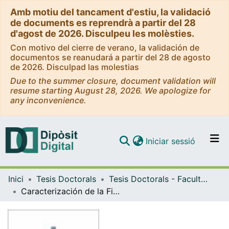
Amb motiu del tancament d'estiu, la validació
de documents es reprendrà a partir del 28
d'agost de 2026. Disculpeu les molèsties.
Con motivo del cierre de verano, la validación de
documentos se reanudará a partir del 28 de agosto
de 2026. Disculpad las molestias
Due to the summer closure, document validation will
resume starting August 28, 2026. We apologize for
any inconvenience.
(current)
Iniciar sessió
Comunitats i col·leccions
Inici
Tesis Doctorals
Tesis Doctorals - Facultat - Medicina i Ciències de la Salut
Navega per tot el DD
Caracterización de la Fibrosis en Aurícula Derecha mediante Resonancia Magnética Cardiaca con Realce Tardío de Gadolinio y su Implicación en la Fibrilación Auricular
Com publicar
Contacte