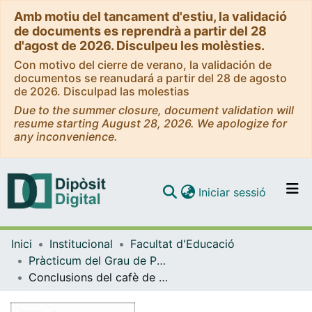
Amb motiu del tancament d'estiu, la validació
de documents es reprendrà a partir del 28
d'agost de 2026. Disculpeu les molèsties.
Con motivo del cierre de verano, la validación de
documentos se reanudará a partir del 28 de agosto
de 2026. Disculpad las molestias
Due to the summer closure, document validation will
resume starting August 28, 2026. We apologize for
any inconvenience.
(current)
Iniciar sessió
Comunitats i col·leccions
Inici
Institucional
Facultat d'Educació
Navega per tot el DD
Pràcticum del Grau de Pedagogia (Facultat d'Educació)
Com publicar
Conclusions del cafè de coneixement. Pràctiques Externes del Grau de Pedagogia
Contacte