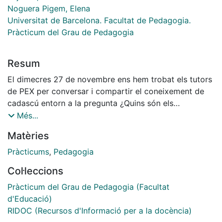
Noguera Pigem, Elena
Universitat de Barcelona. Facultat de Pedagogia.
Pràcticum del Grau de Pedagogia
Resum
El dimecres 27 de novembre ens hem trobat els tutors
de PEX per conversar i compartir el coneixement de
cadascú entorn a la pregunta ¿Quins són els
continguts de les Pràctiques Externes del Grau de
Més...
Pedagogia?, el cert és que un cop identificats aquest
Matèries
continguts són els que hauríem de treballar en les
Sessions de Pràctica Reflexiva.
Pràcticums
,
Pedagogia
Col·leccions
Pràcticum del Grau de Pedagogia (Facultat
d'Educació)
RIDOC (Recursos d'Informació per a la docència)