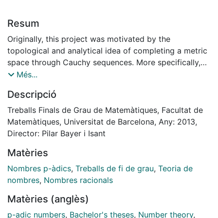
Resum
Originally, this project was motivated by the
topological and analytical idea of completing a metric
space through Cauchy sequences. More specifically,
the curiosity came from a willing to study the result of
Més...
(for a given prime number $p$) completing the set of
Descripció
rational numbers through the $p$-adic norm.
The object that arises from this completion of the
Treballs Finals de Grau de Matemàtiques, Facultat de
rational number field is again a field, which we will call
Matemàtiques, Universitat de Barcelona, Any: 2013,
the field of the $p$-adic numbers, $\mathbb{Q}_p$.
Director: Pilar Bayer i Isant
Although it can seem that $p$-adic numbers are an
Matèries
unnatural construction, their field has endless
applications in number theory; a part from
Nombres p-àdics
,
Treballs de fi de grau
,
Teoria de
applications in algebra, topology, quantum mechanics,
nombres
,
Nombres racionals
and complex dynamics. These fields could have many
Matèries (anglès)
applications in other branches of science (not only in
mathematics), which we still have to discover.
p-adic numbers
,
Bachelor's theses
,
Number theory
,