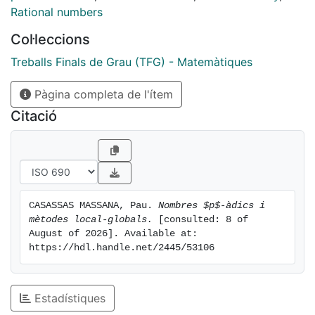
Furthermore, $\mathbb{Q}_p$ is an object with its own
Rational numbers
mathematics, since it has been developed a theory of
Col·leccions
$p$-adic analysis, $p$-adic integration and, more
recently, a still arising theory of $p$-adic dynamics.
Treballs Finals de Grau (TFG) - Matemàtiques
Pàgina completa de l'ítem
Citació
CASASSAS MASSANA, Pau. 
Nombres $p$-àdics i 
mètodes local-globals.
 [consulted: 8 of 
August of 2026]. Available at: 
https://hdl.handle.net/2445/53106
Estadístiques