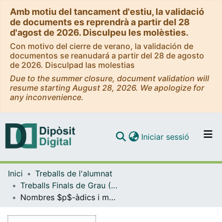
Amb motiu del tancament d'estiu, la validació
de documents es reprendrà a partir del 28
d'agost de 2026. Disculpeu les molèsties.
Con motivo del cierre de verano, la validación de
documentos se reanudará a partir del 28 de agosto
de 2026. Disculpad las molestias
Due to the summer closure, document validation will
resume starting August 28, 2026. We apologize for
any inconvenience.
(current)
Iniciar sessió
Comunitats i col·leccions
Inici
Treballs de l'alumnat
Navega per tot el DD
Treballs Finals de Grau (TFG) - Matemàtiques
Com publicar
Nombres $p$-àdics i mètodes local-globals
Contacte