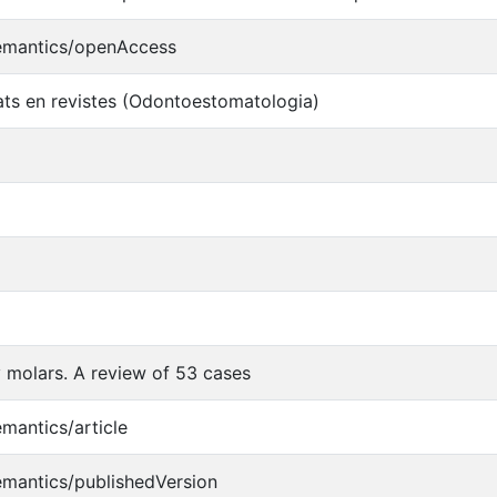
semantics/openAccess
cats en revistes (Odontoestomatologia)
molars. A review of 53 cases
emantics/article
emantics/publishedVersion