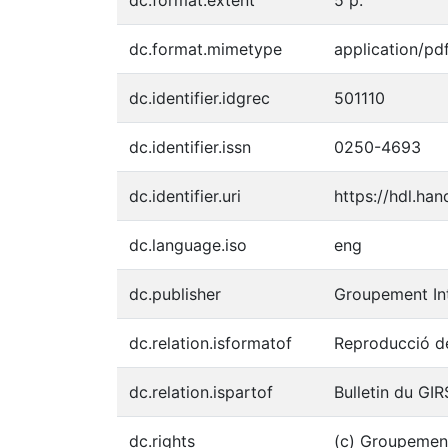
dc.format.mimetype
application/pd
dc.identifier.idgrec
501110
dc.identifier.issn
0250-4693
dc.identifier.uri
https://hdl.ha
dc.language.iso
eng
dc.publisher
Groupement Int
dc.relation.isformatof
Reproducció de
dc.relation.ispartof
Bulletin du GIR
dc.rights
(c) Groupement