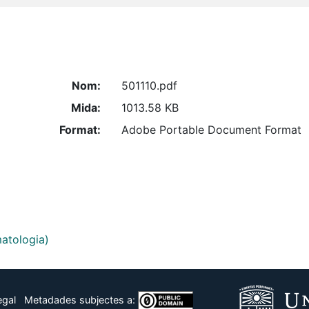
Nom:
501110.pdf
Mida:
1013.58 KB
Format:
Adobe Portable Document Format
matologia)
egal
Metadades subjectes a: