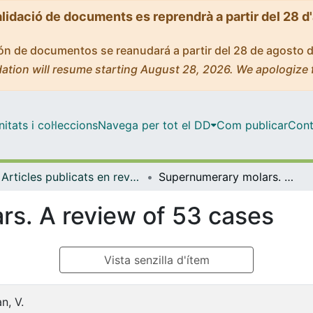
alidació de documents es reprendrà a partir del 28 d
ción de documentos se reanudará a partir del 28 de agosto 
ation will resume starting August 28, 2026. We apologize 
tats i col·leccions
Navega per tot el DD
Com publicar
Cont
Articles publicats en revistes (Odontoestomatologia)
Supernumerary molars. A review of 53 cases
s. A review of 53 cases
Vista senzilla d'ítem
n, V.