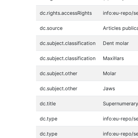
dc.rights.accessRights
info:eu-repo/
dc.source
Articles publi
dc.subject.classification
Dent molar
dc.subject.classification
Maxil·lars
dc.subject.other
Molar
dc.subject.other
Jaws
dc.title
Supernumerary 
dc.type
info:eu-repo/s
dc.type
info:eu-repo/s