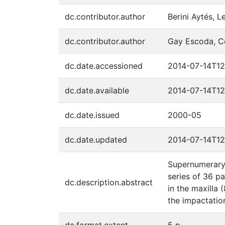
dc.contributor.author
Berini Aytés, 
dc.contributor.author
Gay Escoda, 
dc.date.accessioned
2014-07-14T12
dc.date.available
2014-07-14T12
dc.date.issued
2000-05
dc.date.updated
2014-07-14T12
Supernumerary 
series of 36 p
dc.description.abstract
in the maxilla 
the impactation
dc.format.extent
5 p.