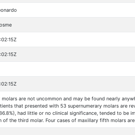
Leonardo
Cosme
:02:15Z
:02:15Z
:02:15Z
molars are not uncommon and may be found nearly anywher
atients that presented with 53 supernumerary molars are r
(86.8%), had little or no clinical significance, tended to b
 of the third molar. Four cases of maxillary fifth molars ar