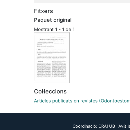
Fitxers
Paquet original
Mostrant
1 - 1 de 1
Col·leccions
Articles publicats en revistes (Odontoesto
Coordinació:
CRAI UB
Avís l