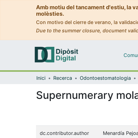
Amb motiu del tancament d'estiu, la v
molèsties.
Con motivo del cierre de verano, la valida
Due to the summer closure, document valid
Comuni
Inici
Recerca
Odontoestomatologia
Supernumerary molar
dc.contributor.author
Menardía Pejoa