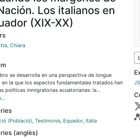
Nación. Los italianos en
uador (XIX-XX)
rs
tta, Chiara
um
E
ibro se desarrolla en una perspectiva de longue
, en la que los aspectos fundamentales tratados han
J
as políticas inmigratorias ecuatorianas: la
C
ión/exclusión de la ciudadanía en Ecuador a través
...
grupo particular de inmigración, el italiano,
ries
ando sus dinámicas, tal vez contradictorias, durante
lo y medio de historia.
ció (Població)
,
Testimonis
,
Equador
,
Itàlia
do insertar la historia de la inmigración italiana en
ries (anglès)
r al interior del contexto histórico, político y