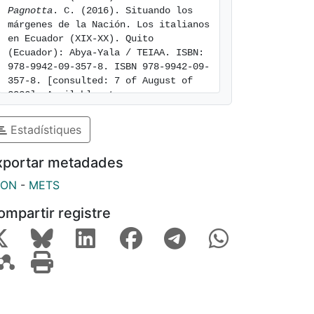
Pagnotta
. C. (2016). Situando los 
márgenes de la Nación. Los italianos 
en Ecuador (XIX-XX). Quito 
(Ecuador): Abya-Yala / TEIAA. ISBN: 
978-9942-09-357-8. ISBN 978-9942-09-
357-8. [consulted: 7 of August of 
2026]. Available at: 
https://hdl.handle.net/2445/225677
Estadístiques
xportar metadades
SON
-
METS
ompartir registre