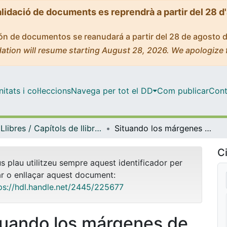
alidació de documents es reprendrà a partir del 28 d
ción de documentos se reanudará a partir del 28 de agosto 
ation will resume starting August 28, 2026. We apologize 
tats i col·leccions
Navega per tot el DD
Com publicar
Cont
Llibres / Capítols de llibre (Història i Arqueologia)
Situando los márgenes de la Nación. Los italianos en Ecuador (XIX-XX)
Ci
us plau utilitzeu sempre aquest identificador per
ar o enllaçar aquest document:
ps://hdl.handle.net/2445/225677
tuando los márgenes de