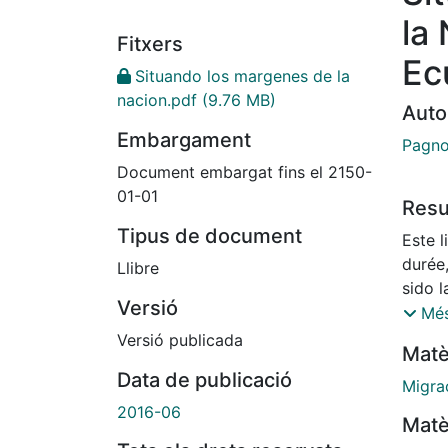
la 
Fitxers
Ec
Situando los margenes de la
nacion.pdf
(9.76 MB)
Auto
Embargament
Pagno
Document embargat fins el 2150-
01-01
Res
Tipus de document
Este l
durée
Llibre
sido l
Versió
inclus
Més
de un 
Versió publicada
Matè
mostr
Data de publicació
un sig
Migra
Preten
2016-06
Matè
Ecuado