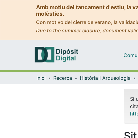
Amb motiu del tancament d'estiu, la v
molèsties.
Con motivo del cierre de verano, la valida
Due to the summer closure, document valid
Comuni
Inici
Recerca
Història i Arqueologia
Si 
cit
htt
Si