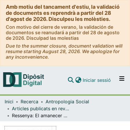
Amb motiu del tancament d'estiu, la validació
de documents es reprendrà a partir del 28
d'agost de 2026. Disculpeu les molèsties.
Con motivo del cierre de verano, la validación de
documentos se reanudará a partir del 28 de agosto
de 2026. Disculpad las molestias
Due to the summer closure, document validation will
resume starting August 28, 2026. We apologize for
any inconvenience.
(current)
Iniciar sessió
Comunitats i col·leccions
Inici
Recerca
Antropologia Social
Navega per tot el DD
Articles publicats en revistes (Antropologia Social)
Com publicar
Ressenya: El amanecer de todo. Una nueva historia de la humanidad
Contacte