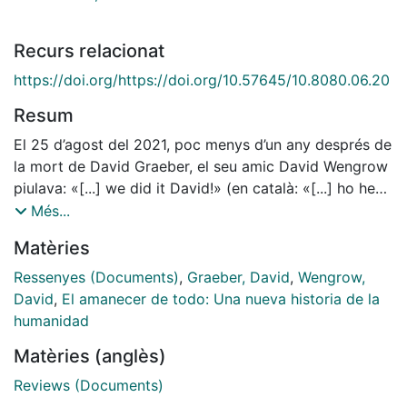
Recurs relacionat
https://doi.org/https://doi.org/10.57645/10.8080.06.20
Resum
El 25 d’agost del 2021, poc menys d’un any després de
la mort de David Graeber, el seu amic David Wengrow
piulava: «[...] we did it David!» (en català: «[...] ho hem
fet, David!»), fent referència a la publicació d’un llibre
Més...
conjunt fruit de deu anys d’investigació. Es tractava de
Matèries
The Dawn of Everything: A New History of Humanity,
en el qual, a través de l’antropologia i l’arqueologia,
Ressenyes (Documents)
,
Graeber, David
,
Wengrow,
volien reformular la manera en què hem entès la
David
,
El amanecer de todo: Una nueva historia de la
història de la humanitat a base de desmuntar els mites
humanidad
que fins aleshores havien conformat la narrativa ara
Matèries (anglès)
hegemònica. Finalment, va sortir a la venda l’octubre
d’aquell mateix any.
Reviews (Documents)