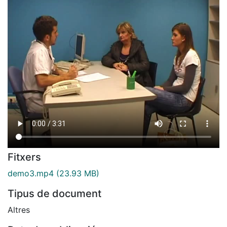
Fitxers
demo3.mp4
(23.93 MB)
Tipus de document
Altres