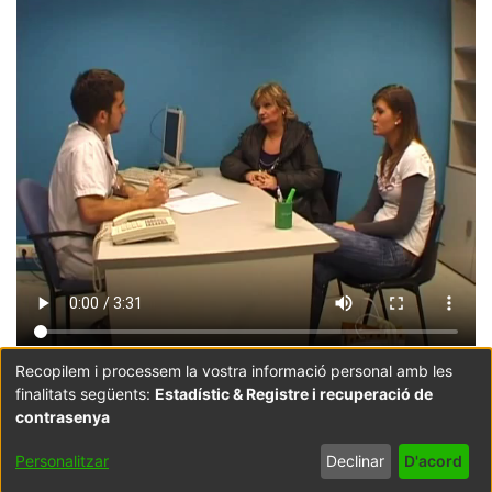
Recopilem i processem la vostra informació personal amb les
finalitats següents:
Estadístic & Registre i recuperació de
Coordinació:
CRAI UB
Avís legal
Metadades
subjectes a:
contrasenya
Configuració
Política de
Acord
Personalitzar
Declinar
D'acord
de cookies
privadesa
d'usuari
final