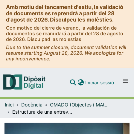
Amb motiu del tancament d'estiu, la validació
de documents es reprendrà a partir del 28
d'agost de 2026. Disculpeu les molèsties.
Con motivo del cierre de verano, la validación de
documentos se reanudará a partir del 28 de agosto
de 2026. Disculpad las molestias
Due to the summer closure, document validation will
resume starting August 28, 2026. We apologize for
any inconvenience.
(current)
Iniciar sessió
Comunitats i col·leccions
Inici
Docència
OMADO (Objectes i MAterials DOcents)
Navega per tot el DD
Estructura de una entrevista diagnóstica. Exploración física. Cierre
Com publicar
Contacte