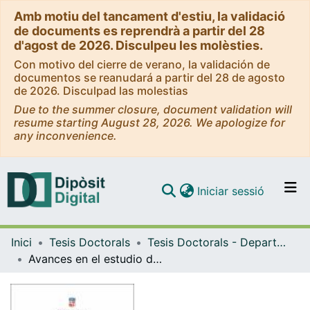
Amb motiu del tancament d'estiu, la validació
de documents es reprendrà a partir del 28
d'agost de 2026. Disculpeu les molèsties.
Con motivo del cierre de verano, la validación de
documentos se reanudará a partir del 28 de agosto
de 2026. Disculpad las molestias
Due to the summer closure, document validation will
resume starting August 28, 2026. We apologize for
any inconvenience.
(current)
Iniciar sessió
Comunitats i col·leccions
Inici
Tesis Doctorals
Tesis Doctorals - Departament - Obstetrícia i Ginecologia, Pediatria i Radiologia i Medicina Física
Navega per tot el DD
Avances en el estudio de la fenilcetonuria
Com publicar
Contacte